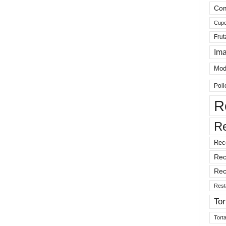
Com
Cup
Frut
Im
Mod
Poll
R
R
Rec
Rec
Rec
Rest
Tor
Tort