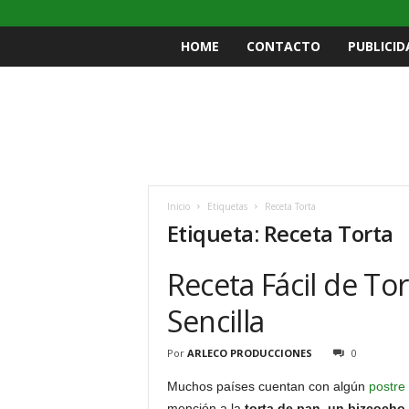
HOME
CONTACTO
PUBLICID
Inicio
Etiquetas
Receta Torta
Etiqueta: Receta Torta
Receta Fácil de To
Sencilla
Por
ARLECO PRODUCCIONES
0
Muchos países cuentan con algún
postre
mención a la
torta de pan, un bizcocho 