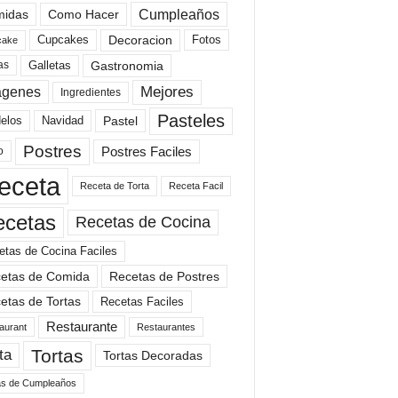
Cumpleaños
idas
Como Hacer
Cupcakes
Fotos
Decoracion
cake
Gastronomia
as
Galletas
Mejores
agenes
Ingredientes
Pasteles
elos
Navidad
Pastel
Postres
Postres Faciles
o
eceta
Receta de Torta
Receta Facil
ecetas
Recetas de Cocina
etas de Cocina Faciles
etas de Comida
Recetas de Postres
etas de Tortas
Recetas Faciles
Restaurante
aurant
Restaurantes
Tortas
ta
Tortas Decoradas
as de Cumpleaños