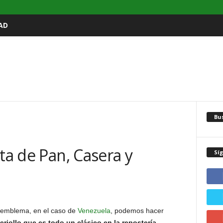
AD
Bu
rta de Pan, Casera y
Sí
emblema, en el caso de
Venezuela
, podemos hacer
criollo que es todo un clásico en la repostería