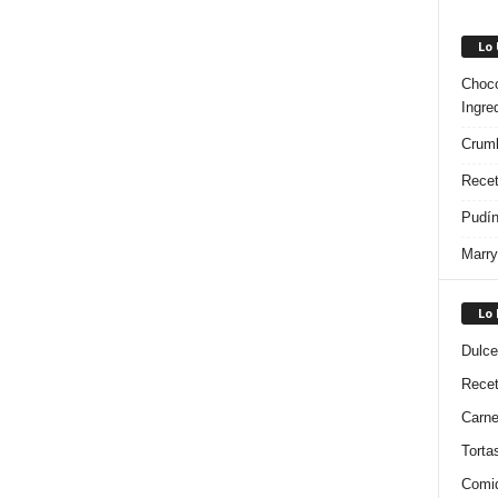
Lo
Choco
Ingre
Crumb
Recet
Pudín
Marry
Lo
Dulce
Rece
Carn
Torta
Comi