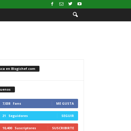
sca en Blogichef.com
guenos
7,038
Fans
ME GUSTA
21
Seguidores
SEGUIR
10,400
Suscriptores
SUSCRIBIRTE