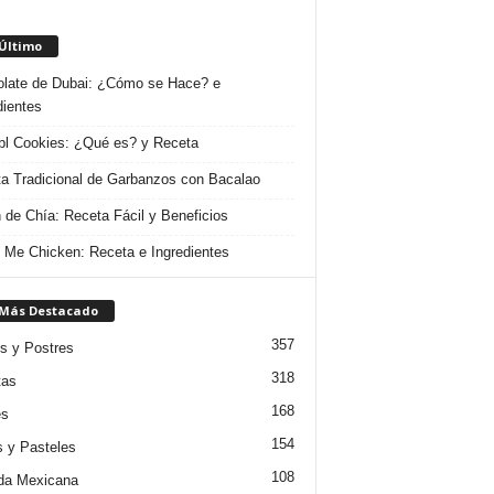
 Último
late de Dubai: ¿Cómo se Hace? e
dientes
l Cookies: ¿Qué es? y Receta
a Tradicional de Garbanzos con Bacalao
 de Chía: Receta Fácil y Beneficios
 Me Chicken: Receta e Ingredientes
 Más Destacado
357
s y Postres
318
tas
168
es
154
s y Pasteles
108
da Mexicana