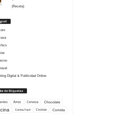
(Receta)
groll
cars
casa
chics
star
tecno
ravel
ting Digital & Publicidad Online
be de Etiquetas
Arroz
entos
Chocolate
Cerveza
cina
Comida
Cocinar
Cocina Facil