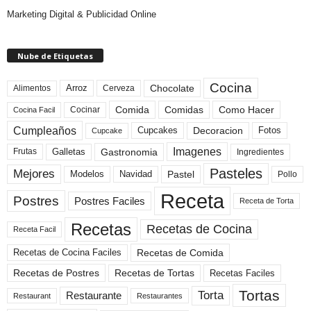
Marketing Digital & Publicidad Online
Nube de Etiquetas
Cocina
Arroz
Alimentos
Chocolate
Cerveza
Comida
Comidas
Como Hacer
Cocinar
Cocina Facil
Cumpleaños
Cupcakes
Fotos
Decoracion
Cupcake
Imagenes
Gastronomia
Frutas
Galletas
Ingredientes
Pasteles
Mejores
Modelos
Navidad
Pastel
Pollo
Receta
Postres
Postres Faciles
Receta de Torta
Recetas
Recetas de Cocina
Receta Facil
Recetas de Comida
Recetas de Cocina Faciles
Recetas de Tortas
Recetas de Postres
Recetas Faciles
Tortas
Torta
Restaurante
Restaurant
Restaurantes