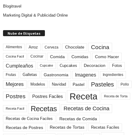
Blogitravel
Marketing Digital & Publicidad Online
Nube de Etiquetas
Cocina
Arroz
Alimentos
Chocolate
Cerveza
Comida
Comidas
Como Hacer
Cocinar
Cocina Facil
Cumpleaños
Cupcakes
Fotos
Decoracion
Cupcake
Imagenes
Gastronomia
Frutas
Galletas
Ingredientes
Pasteles
Mejores
Modelos
Navidad
Pastel
Pollo
Receta
Postres
Postres Faciles
Receta de Torta
Recetas
Recetas de Cocina
Receta Facil
Recetas de Comida
Recetas de Cocina Faciles
Recetas de Tortas
Recetas de Postres
Recetas Faciles