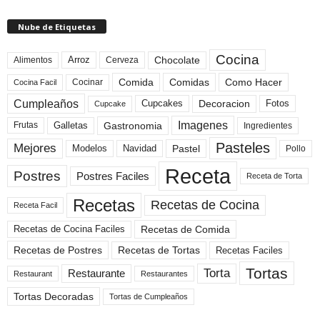
Nube de Etiquetas
Cocina
Arroz
Alimentos
Chocolate
Cerveza
Comida
Comidas
Como Hacer
Cocinar
Cocina Facil
Cumpleaños
Cupcakes
Fotos
Decoracion
Cupcake
Imagenes
Gastronomia
Frutas
Galletas
Ingredientes
Pasteles
Mejores
Modelos
Navidad
Pastel
Pollo
Receta
Postres
Postres Faciles
Receta de Torta
Recetas
Recetas de Cocina
Receta Facil
Recetas de Comida
Recetas de Cocina Faciles
Recetas de Tortas
Recetas de Postres
Recetas Faciles
Tortas
Torta
Restaurante
Restaurant
Restaurantes
Tortas Decoradas
Tortas de Cumpleaños