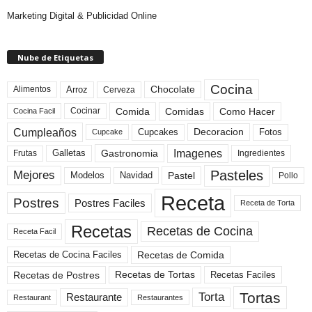
Marketing Digital & Publicidad Online
Nube de Etiquetas
Cocina
Arroz
Alimentos
Chocolate
Cerveza
Comida
Comidas
Como Hacer
Cocinar
Cocina Facil
Cumpleaños
Cupcakes
Fotos
Decoracion
Cupcake
Imagenes
Gastronomia
Frutas
Galletas
Ingredientes
Pasteles
Mejores
Modelos
Navidad
Pastel
Pollo
Receta
Postres
Postres Faciles
Receta de Torta
Recetas
Recetas de Cocina
Receta Facil
Recetas de Comida
Recetas de Cocina Faciles
Recetas de Tortas
Recetas de Postres
Recetas Faciles
Tortas
Torta
Restaurante
Restaurant
Restaurantes