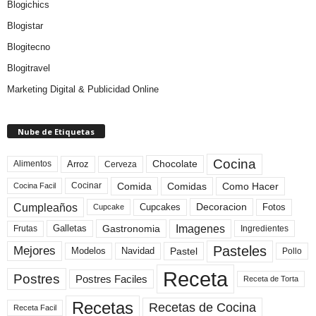
Blogichics
Blogistar
Blogitecno
Blogitravel
Marketing Digital & Publicidad Online
Nube de Etiquetas
Cocina
Arroz
Alimentos
Chocolate
Cerveza
Comida
Comidas
Como Hacer
Cocinar
Cocina Facil
Cumpleaños
Cupcakes
Fotos
Decoracion
Cupcake
Imagenes
Gastronomia
Frutas
Galletas
Ingredientes
Pasteles
Mejores
Modelos
Navidad
Pastel
Pollo
Receta
Postres
Postres Faciles
Receta de Torta
Recetas
Recetas de Cocina
Receta Facil