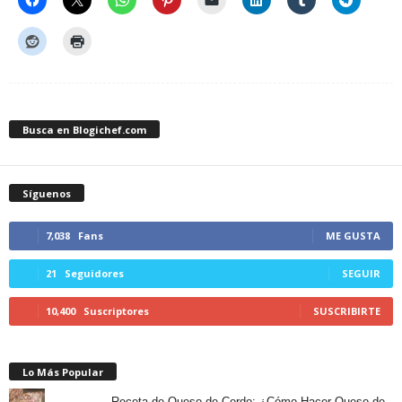
Busca en Blogichef.com
Síguenos
7,038
Fans
ME GUSTA
21
Seguidores
SEGUIR
10,400
Suscriptores
SUSCRIBIRTE
Lo Más Popular
Receta de Queso de Cerdo: ¿Cómo Hacer Queso de