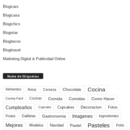
Blogicars
Blogicasa
Blogichics
Blogistar
Blogitecno
Blogitravel
Marketing Digital & Publicidad Online
Nube de Etiquetas
Cocina
Arroz
Alimentos
Chocolate
Cerveza
Comida
Comidas
Como Hacer
Cocinar
Cocina Facil
Cumpleaños
Cupcakes
Fotos
Decoracion
Cupcake
Imagenes
Gastronomia
Frutas
Galletas
Ingredientes
Pasteles
Mejores
Modelos
Navidad
Pastel
Pollo