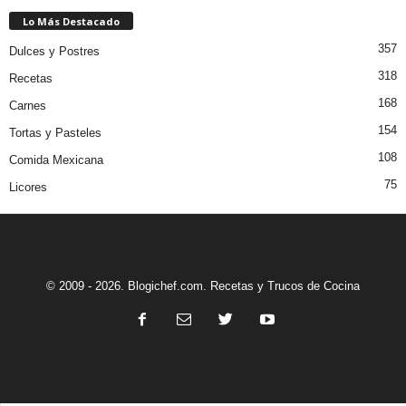
Lo Más Destacado
357
Dulces y Postres
318
Recetas
168
Carnes
154
Tortas y Pasteles
108
Comida Mexicana
75
Licores
© 2009 - 2026. Blogichef.com. Recetas y Trucos de Cocina