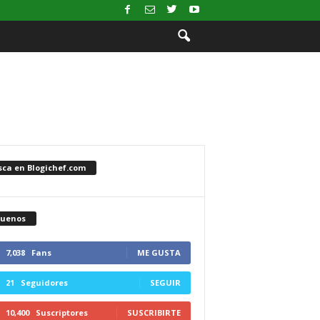
sca en Blogichef.com
guenos
7,038
Fans
ME GUSTA
21
Seguidores
SEGUIR
10,400
Suscriptores
SUSCRIBIRTE