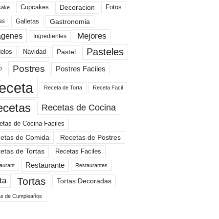
Cupcakes
Fotos
Decoracion
cake
Gastronomia
as
Galletas
Mejores
agenes
Ingredientes
Pasteles
elos
Navidad
Pastel
Postres
Postres Faciles
o
eceta
Receta de Torta
Receta Facil
ecetas
Recetas de Cocina
etas de Cocina Faciles
etas de Comida
Recetas de Postres
etas de Tortas
Recetas Faciles
Restaurante
aurant
Restaurantes
Tortas
ta
Tortas Decoradas
as de Cumpleaños