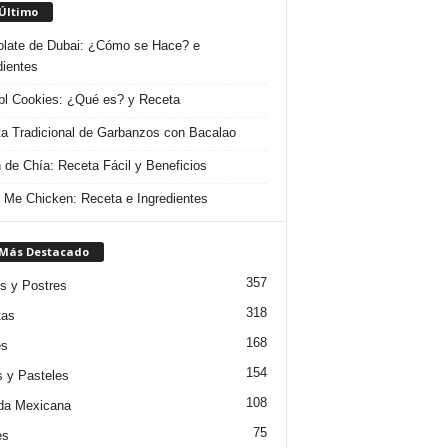
 Último
late de Dubai: ¿Cómo se Hace? e
dientes
l Cookies: ¿Qué es? y Receta
a Tradicional de Garbanzos con Bacalao
 de Chía: Receta Fácil y Beneficios
 Me Chicken: Receta e Ingredientes
 Más Destacado
357
s y Postres
318
tas
168
es
154
s y Pasteles
108
da Mexicana
75
es