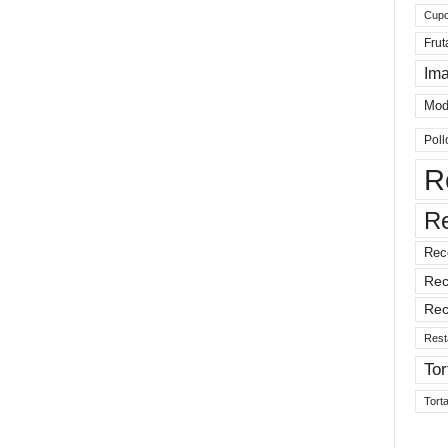
Cup
Frut
Im
Mod
Poll
R
R
Rec
Rec
Rec
Rest
Tor
Tort