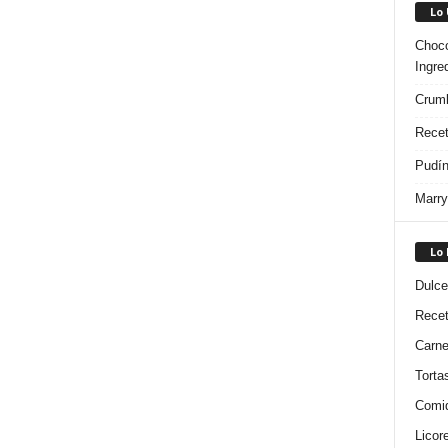
Lo
Choco
Ingre
Crumb
Recet
Pudín
Marry
Lo
Dulce
Rece
Carn
Torta
Comi
Licor