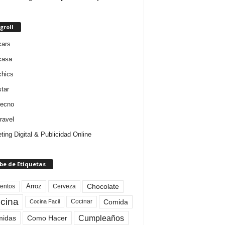
groll
cars
casa
chics
star
tecno
ravel
ting Digital & Publicidad Online
be de Etiquetas
Arroz
entos
Chocolate
Cerveza
cina
Comida
Cocinar
Cocina Facil
Cumpleaños
idas
Como Hacer