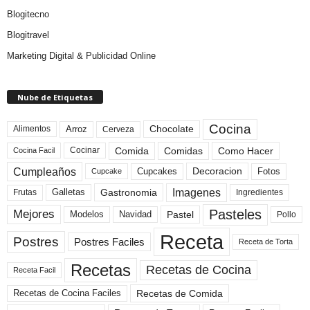
Blogitecno
Blogitravel
Marketing Digital & Publicidad Online
Nube de Etiquetas
Cocina
Arroz
Alimentos
Chocolate
Cerveza
Comida
Comidas
Como Hacer
Cocinar
Cocina Facil
Cumpleaños
Cupcakes
Fotos
Decoracion
Cupcake
Imagenes
Gastronomia
Frutas
Galletas
Ingredientes
Pasteles
Mejores
Modelos
Navidad
Pastel
Pollo
Receta
Postres
Postres Faciles
Receta de Torta
Recetas
Recetas de Cocina
Receta Facil
Recetas de Comida
Recetas de Cocina Faciles