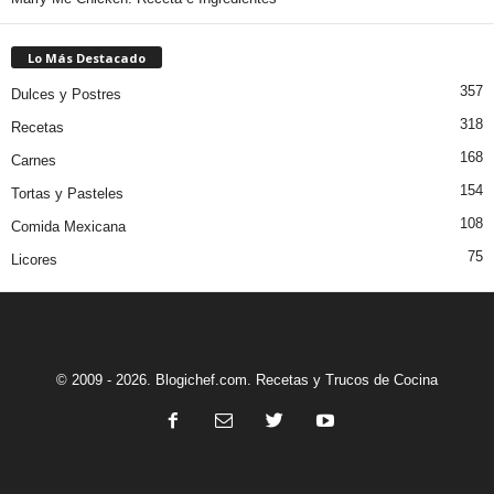
Lo Más Destacado
357
Dulces y Postres
318
Recetas
168
Carnes
154
Tortas y Pasteles
108
Comida Mexicana
75
Licores
© 2009 - 2026. Blogichef.com. Recetas y Trucos de Cocina