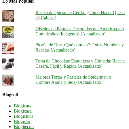
Lo Más Popular
Receta de Queso de Cerdo: ¿Cómo Hacer Queso
de Cabeza?
Diseños de Pasteles Decorados del América para
Cumpleaños (Imágenes) [Actualizado]
Picaña de Res: ¿Qué corte es?, Otros Nombres y
Recetas [Actualizado]
Torta de Chocolate Esponjosa y Húmeda: Receta
Casera, Fácil y Rápida [Actualizado]
Mejores Tortas y Pasteles de Spiderman o
Hombre Araña (Fotos) [Actualizado]
Blogroll
Blogicars
Blogicasa
Blogichics
Blogistar
Blogitecno