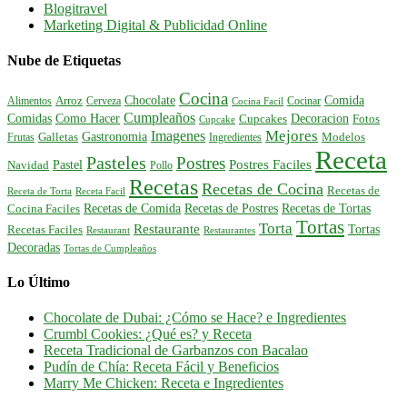
Blogitravel
Marketing Digital & Publicidad Online
Nube de Etiquetas
Cocina
Comida
Chocolate
Alimentos
Arroz
Cerveza
Cocinar
Cocina Facil
Cumpleaños
Comidas
Como Hacer
Decoracion
Cupcakes
Fotos
Cupcake
Mejores
Imagenes
Gastronomia
Frutas
Galletas
Ingredientes
Modelos
Receta
Pasteles
Postres
Postres Faciles
Pastel
Navidad
Pollo
Recetas
Recetas de Cocina
Recetas de
Receta de Torta
Receta Facil
Recetas de Comida
Recetas de Postres
Recetas de Tortas
Cocina Faciles
Tortas
Torta
Restaurante
Tortas
Recetas Faciles
Restaurant
Restaurantes
Decoradas
Tortas de Cumpleaños
Lo Último
Chocolate de Dubai: ¿Cómo se Hace? e Ingredientes
Crumbl Cookies: ¿Qué es? y Receta
Receta Tradicional de Garbanzos con Bacalao
Pudín de Chía: Receta Fácil y Beneficios
Marry Me Chicken: Receta e Ingredientes