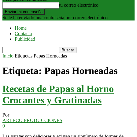
tu correo electrónico
Se te ha enviado una contraseña por correo electrónico.
Home
Contacto
Publicidad
Inicio
Etiquetas
Papas Horneadas
Etiqueta: Papas Horneadas
Recetas de Papas al Horno
Crocantes y Gratinadas
Por
ARLECO PRODUCCIONES
0
Las patatas son deliciosas y existen un sinnúmero de formas de