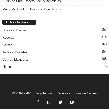
Pudín de Chía: Receta Fácil y Beneficios
Marry Me Chicken: Receta e Ingredientes
Lo Más Destacado
357
Dulces y Postres
318
Recetas
168
Carnes
154
Tortas y Pasteles
108
Comida Mexicana
75
Licores
© 2009 - 2026. Blogichef.com. Recetas y Trucos de Cocina