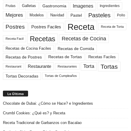
Imagenes
Gastronomia
Frutas
Galletas
Ingredientes
Pasteles
Mejores
Modelos
Navidad
Pastel
Pollo
Receta
Postres
Postres Faciles
Receta de Torta
Recetas
Recetas de Cocina
Receta Facil
Recetas de Comida
Recetas de Cocina Faciles
Recetas de Tortas
Recetas de Postres
Recetas Faciles
Tortas
Torta
Restaurante
Restaurant
Restaurantes
Tortas Decoradas
Tortas de Cumpleaños
Lo Último
Chocolate de Dubai: ¿Cómo se Hace? e Ingredientes
Crumbl Cookies: ¿Qué es? y Receta
Receta Tradicional de Garbanzos con Bacalao