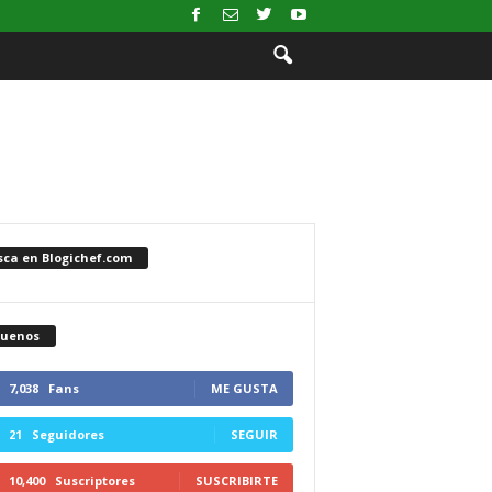
sca en Blogichef.com
guenos
7,038
Fans
ME GUSTA
21
Seguidores
SEGUIR
10,400
Suscriptores
SUSCRIBIRTE