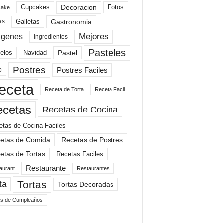
Cupcakes
Fotos
Decoracion
cake
Gastronomia
as
Galletas
Mejores
agenes
Ingredientes
Pasteles
elos
Navidad
Pastel
Postres
Postres Faciles
o
eceta
Receta de Torta
Receta Facil
ecetas
Recetas de Cocina
etas de Cocina Faciles
etas de Comida
Recetas de Postres
etas de Tortas
Recetas Faciles
Restaurante
aurant
Restaurantes
Tortas
ta
Tortas Decoradas
as de Cumpleaños