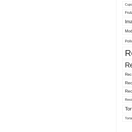
Cup
Frut
Im
Mod
Poll
R
R
Rec
Rec
Rec
Rest
Tor
Tort