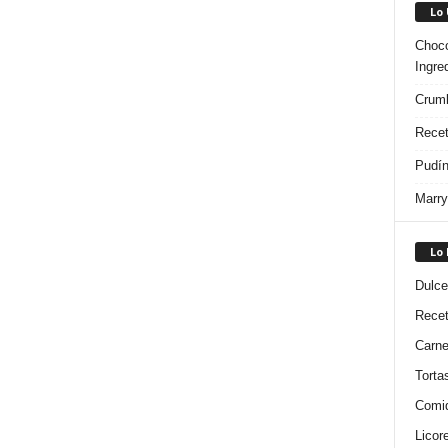
Lo
Choco
Ingre
Crumb
Recet
Pudín
Marry
Lo
Dulce
Rece
Carn
Torta
Comi
Licor