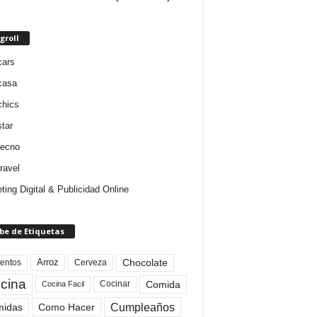
groll
cars
casa
chics
star
tecno
ravel
ting Digital & Publicidad Online
be de Etiquetas
Arroz
entos
Chocolate
Cerveza
cina
Comida
Cocinar
Cocina Facil
Cumpleaños
idas
Como Hacer