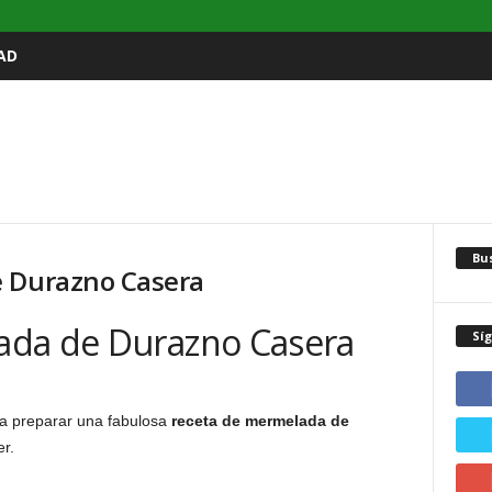
AD
Bu
e Durazno Casera
ada de Durazno Casera
Sí
a preparar una fabulosa
receta de mermelada de
er.