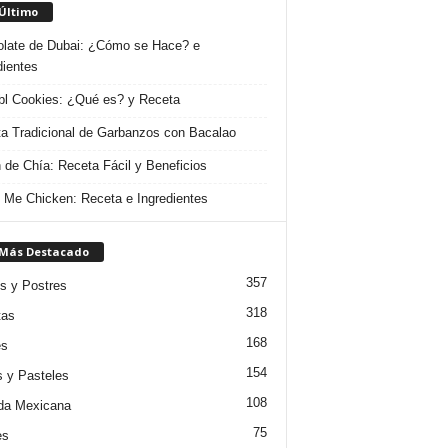
 Último
late de Dubai: ¿Cómo se Hace? e
dientes
l Cookies: ¿Qué es? y Receta
a Tradicional de Garbanzos con Bacalao
 de Chía: Receta Fácil y Beneficios
 Me Chicken: Receta e Ingredientes
 Más Destacado
357
s y Postres
318
tas
168
es
154
s y Pasteles
108
da Mexicana
75
es