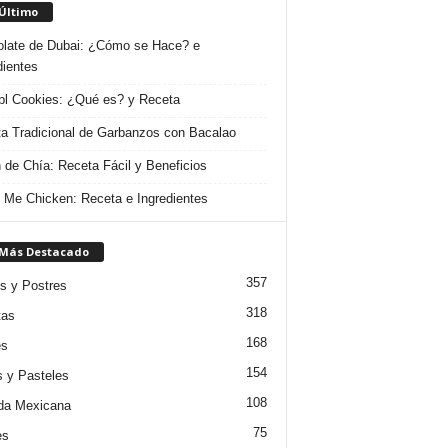
 Último
late de Dubai: ¿Cómo se Hace? e
dientes
l Cookies: ¿Qué es? y Receta
a Tradicional de Garbanzos con Bacalao
 de Chía: Receta Fácil y Beneficios
 Me Chicken: Receta e Ingredientes
 Más Destacado
357
s y Postres
318
tas
168
es
154
s y Pasteles
108
da Mexicana
75
es