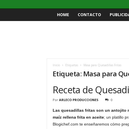
HOME
CONTACTO
PUBLICID
Inicio
Etiquetas
Masa para Quesadillas Fritas
Etiqueta: Masa para Que
Receta de Quesadil
Por
ARLECO PRODUCCIONES
0
Las quesadillas fritas son un antojito
maíz rellena frita en aceite
; un platillo 
Blogichef.com te enseñaremos cómo prep