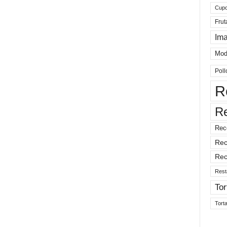
Cup
Frut
Im
Mod
Poll
R
R
Rec
Rec
Rec
Rest
Tor
Tort