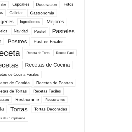
Cupcakes
Fotos
Decoracion
cake
Gastronomia
as
Galletas
Mejores
agenes
Ingredientes
Pasteles
elos
Navidad
Pastel
Postres
Postres Faciles
o
eceta
Receta de Torta
Receta Facil
ecetas
Recetas de Cocina
etas de Cocina Faciles
etas de Comida
Recetas de Postres
etas de Tortas
Recetas Faciles
Restaurante
aurant
Restaurantes
Tortas
ta
Tortas Decoradas
as de Cumpleaños