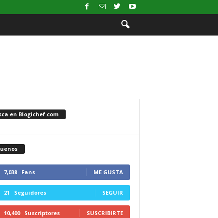
sca en Blogichef.com
guenos
7,038
Fans
ME GUSTA
21
Seguidores
SEGUIR
10,400
Suscriptores
SUSCRIBIRTE