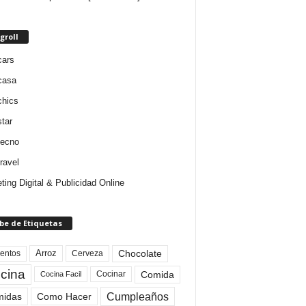
groll
cars
casa
chics
star
tecno
ravel
ting Digital & Publicidad Online
be de Etiquetas
Arroz
entos
Chocolate
Cerveza
cina
Comida
Cocinar
Cocina Facil
Cumpleaños
idas
Como Hacer