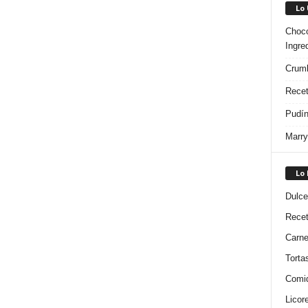
Lo
Choco
Ingre
Crumb
Recet
Pudín
Marry
Lo
Dulce
Rece
Carn
Torta
Comi
Licor