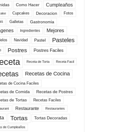
Cumpleaños
idas
Como Hacer
Cupcakes
Fotos
Decoracion
cake
Gastronomia
as
Galletas
Mejores
agenes
Ingredientes
Pasteles
elos
Navidad
Pastel
Postres
Postres Faciles
o
eceta
Receta de Torta
Receta Facil
ecetas
Recetas de Cocina
etas de Cocina Faciles
etas de Comida
Recetas de Postres
etas de Tortas
Recetas Faciles
Restaurante
aurant
Restaurantes
Tortas
ta
Tortas Decoradas
as de Cumpleaños