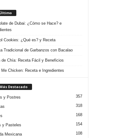
 Último
late de Dubai: ¿Cómo se Hace? e
dientes
l Cookies: ¿Qué es? y Receta
a Tradicional de Garbanzos con Bacalao
 de Chía: Receta Fácil y Beneficios
 Me Chicken: Receta e Ingredientes
 Más Destacado
357
s y Postres
318
tas
168
es
154
s y Pasteles
108
da Mexicana