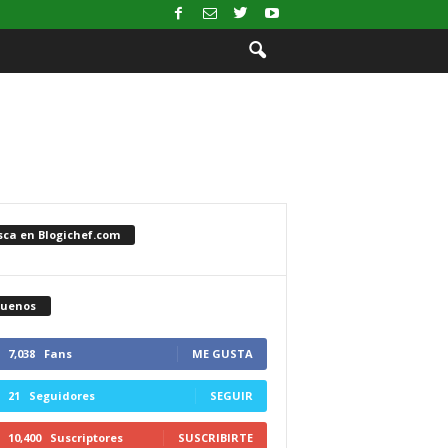
sca en Blogichef.com
guenos
7,038
Fans
ME GUSTA
21
Seguidores
SEGUIR
10,400
Suscriptores
SUSCRIBIRTE