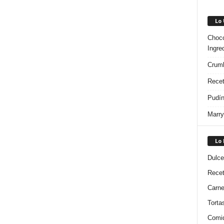
Lo
Choco
Ingre
Crumb
Recet
Pudín
Marry
Lo
Dulce
Rece
Carn
Torta
Comi