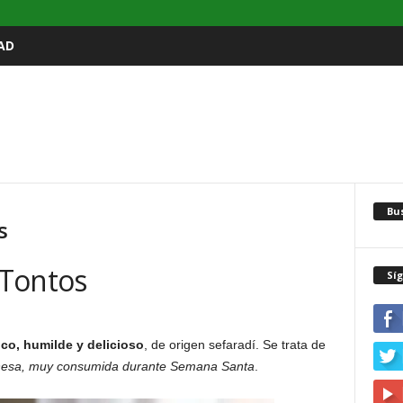
AD
Bu
s
 Tontos
Sí
co, humilde y delicioso
, de origen sefaradí. Se trata de
gonesa, muy consumida durante Semana Santa
.