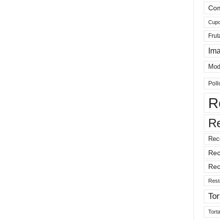
Com
Cup
Frut
Im
Mod
Poll
R
R
Rec
Rec
Rec
Rest
Tor
Tort