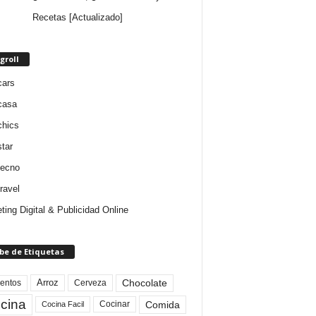
Recetas [Actualizado]
groll
cars
casa
chics
star
tecno
ravel
ting Digital & Publicidad Online
be de Etiquetas
Arroz
entos
Chocolate
Cerveza
cina
Comida
Cocinar
Cocina Facil