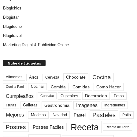
Blogichics
Blogistar
Blogitecno
Blogitravel
Marketing Digital & Publicidad Online
Nube de Etiquetas
Cocina
Arroz
Alimentos
Chocolate
Cerveza
Comida
Comidas
Como Hacer
Cocinar
Cocina Facil
Cumpleaños
Cupcakes
Fotos
Decoracion
Cupcake
Imagenes
Gastronomia
Frutas
Galletas
Ingredientes
Pasteles
Mejores
Modelos
Navidad
Pastel
Pollo
Receta
Postres
Postres Faciles
Receta de Torta