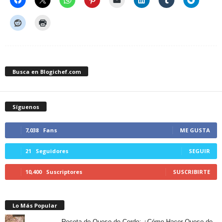
Busca en Blogichef.com
Síguenos
7,038
Fans
ME GUSTA
21
Seguidores
SEGUIR
10,400
Suscriptores
SUSCRIBIRTE
Lo Más Popular
Receta de Queso de Cerdo: ¿Cómo Hacer Queso de