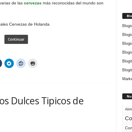
varias de las
cervezas
más reconocidas del mundo son
Blo
Blogi
Blogi
Continuar
Blogi
Blogi
Blogi
Blogit
Marke
Nu
os Dulces Tipicos de
Alim
Co
Com