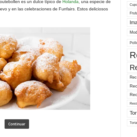
tebollen es un dulce típico de
Holanda
, una especie de
Cup
vo y en las celebraciones de Funfairs. Estos deliciosos
Frut
Im
Mod
Poll
R
R
Rec
Rec
Rec
Rest
Tor
Tort
Continuar