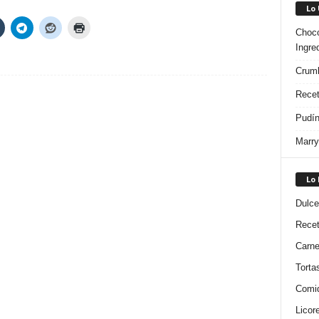
Lo
Choco
Ingre
Crumb
Recet
Pudín
Marry
Lo
Dulce
Rece
Carn
Torta
Comi
Licor