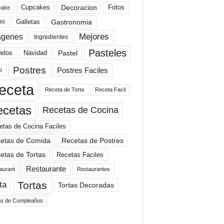
Cupcakes
Fotos
Decoracion
cake
Gastronomia
as
Galletas
Mejores
agenes
Ingredientes
Pasteles
elos
Navidad
Pastel
Postres
Postres Faciles
o
eceta
Receta de Torta
Receta Facil
ecetas
Recetas de Cocina
etas de Cocina Faciles
etas de Comida
Recetas de Postres
etas de Tortas
Recetas Faciles
Restaurante
aurant
Restaurantes
Tortas
ta
Tortas Decoradas
as de Cumpleaños