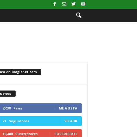
sca en Blogichef.com
guenos
7,038
Fans
ME GUSTA
21
Seguidores
SEGUIR
10,400
Suscriptores
SUSCRIBIRTE