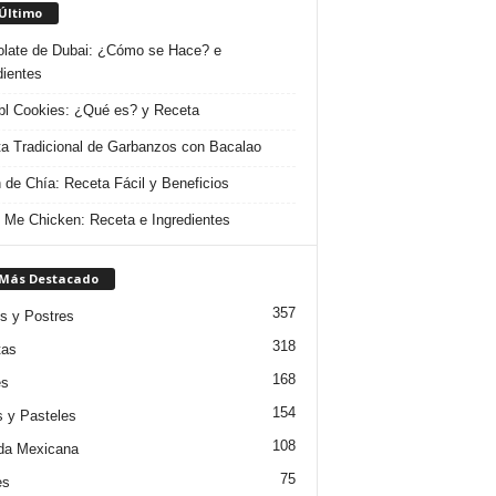
 Último
late de Dubai: ¿Cómo se Hace? e
dientes
l Cookies: ¿Qué es? y Receta
a Tradicional de Garbanzos con Bacalao
 de Chía: Receta Fácil y Beneficios
 Me Chicken: Receta e Ingredientes
 Más Destacado
357
s y Postres
318
tas
168
es
154
s y Pasteles
108
da Mexicana
75
es