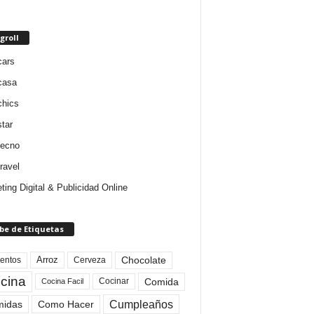
groll
cars
casa
chics
star
tecno
ravel
ting Digital & Publicidad Online
be de Etiquetas
Arroz
entos
Chocolate
Cerveza
cina
Comida
Cocinar
Cocina Facil
Cumpleaños
idas
Como Hacer