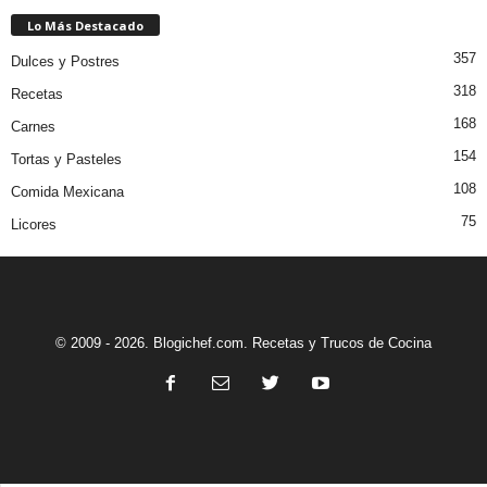
Lo Más Destacado
357
Dulces y Postres
318
Recetas
168
Carnes
154
Tortas y Pasteles
108
Comida Mexicana
75
Licores
© 2009 - 2026. Blogichef.com. Recetas y Trucos de Cocina