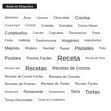
Nube de Etiquetas
Cocina
Arroz
Alimentos
Chocolate
Cerveza
Comida
Comidas
Como Hacer
Cocinar
Cocina Facil
Cumpleaños
Cupcakes
Fotos
Decoracion
Cupcake
Imagenes
Gastronomia
Frutas
Galletas
Ingredientes
Pasteles
Mejores
Modelos
Navidad
Pastel
Pollo
Receta
Postres
Postres Faciles
Receta de Torta
Recetas
Recetas de Cocina
Receta Facil
Recetas de Comida
Recetas de Cocina Faciles
Recetas de Tortas
Recetas de Postres
Recetas Faciles
Tortas
Torta
Restaurante
Restaurant
Restaurantes
Tortas Decoradas
Tortas de Cumpleaños