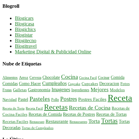
Blogroll
Blogicars
Blogicasa
Blogichics
Blogistar
Blogitecno
Blogitravel
Marketing Digital & Publicidad Online
Nube de Etiquetas
Cocina
Comida
Chocolate
Alimentos
Arroz
Cerveza
Cocinar
Cocina Facil
Cumpleaños
Comidas
Como Hacer
Decoracion
Cupcakes
Fotos
Cupcake
Mejores
Imagenes
Gastronomia
Frutas
Galletas
Ingredientes
Modelos
Receta
Pasteles
Postres
Postres Faciles
Pastel
Navidad
Pollo
Recetas
Recetas de Cocina
Recetas de
Receta de Torta
Receta Facil
Recetas de Comida
Recetas de Postres
Recetas de Tortas
Cocina Faciles
Tortas
Torta
Restaurante
Tortas
Recetas Faciles
Restaurant
Restaurantes
Decoradas
Tortas de Cumpleaños