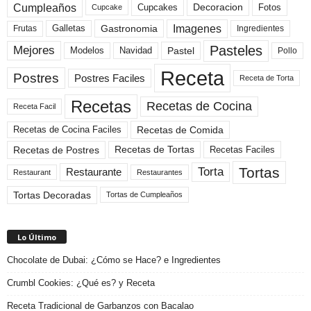
Cumpleaños
Cupcakes
Fotos
Decoracion
Cupcake
Imagenes
Gastronomia
Frutas
Galletas
Ingredientes
Pasteles
Mejores
Modelos
Navidad
Pastel
Pollo
Receta
Postres
Postres Faciles
Receta de Torta
Recetas
Recetas de Cocina
Receta Facil
Recetas de Comida
Recetas de Cocina Faciles
Recetas de Tortas
Recetas de Postres
Recetas Faciles
Tortas
Torta
Restaurante
Restaurant
Restaurantes
Tortas Decoradas
Tortas de Cumpleaños
Lo Último
Chocolate de Dubai: ¿Cómo se Hace? e Ingredientes
Crumbl Cookies: ¿Qué es? y Receta
Receta Tradicional de Garbanzos con Bacalao