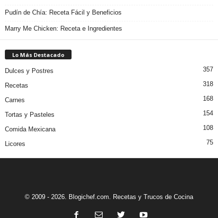
Pudín de Chía: Receta Fácil y Beneficios
Marry Me Chicken: Receta e Ingredientes
Lo Más Destacado
357
Dulces y Postres
318
Recetas
168
Carnes
154
Tortas y Pasteles
108
Comida Mexicana
75
Licores
© 2009 - 2026. Blogichef.com. Recetas y Trucos de Cocina