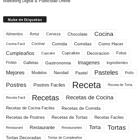
Marketing Digital & Publicidad Online
Nube de Etiquetas
Cocina
Arroz
Alimentos
Chocolate
Cerveza
Comida
Comidas
Como Hacer
Cocinar
Cocina Facil
Cumpleaños
Cupcakes
Fotos
Decoracion
Cupcake
Imagenes
Gastronomia
Frutas
Galletas
Ingredientes
Pasteles
Mejores
Modelos
Navidad
Pastel
Pollo
Receta
Postres
Postres Faciles
Receta de Torta
Recetas
Recetas de Cocina
Receta Facil
Recetas de Comida
Recetas de Cocina Faciles
Recetas de Tortas
Recetas de Postres
Recetas Faciles
Tortas
Torta
Restaurante
Restaurant
Restaurantes
Tortas Decoradas
Tortas de Cumpleaños