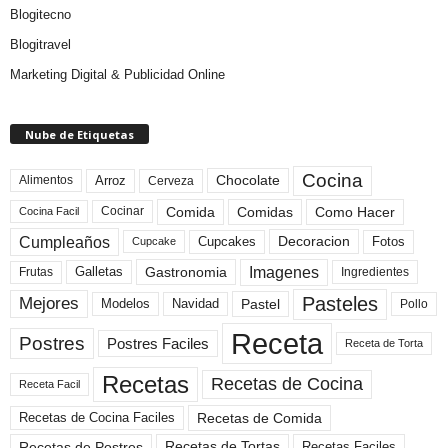
Blogitecno
Blogitravel
Marketing Digital & Publicidad Online
Nube de Etiquetas
Cocina
Arroz
Alimentos
Chocolate
Cerveza
Comida
Comidas
Como Hacer
Cocinar
Cocina Facil
Cumpleaños
Cupcakes
Fotos
Decoracion
Cupcake
Imagenes
Gastronomia
Frutas
Galletas
Ingredientes
Pasteles
Mejores
Modelos
Navidad
Pastel
Pollo
Receta
Postres
Postres Faciles
Receta de Torta
Recetas
Recetas de Cocina
Receta Facil
Recetas de Comida
Recetas de Cocina Faciles
Recetas de Tortas
Recetas de Postres
Recetas Faciles