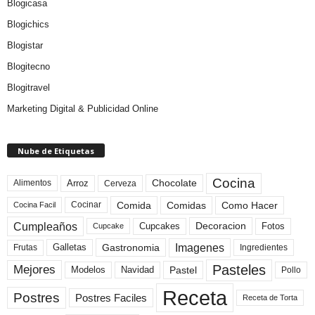
Blogicasa
Blogichics
Blogistar
Blogitecno
Blogitravel
Marketing Digital & Publicidad Online
Nube de Etiquetas
Cocina
Arroz
Alimentos
Chocolate
Cerveza
Comida
Comidas
Como Hacer
Cocinar
Cocina Facil
Cumpleaños
Cupcakes
Fotos
Decoracion
Cupcake
Imagenes
Gastronomia
Frutas
Galletas
Ingredientes
Pasteles
Mejores
Modelos
Navidad
Pastel
Pollo
Receta
Postres
Postres Faciles
Receta de Torta