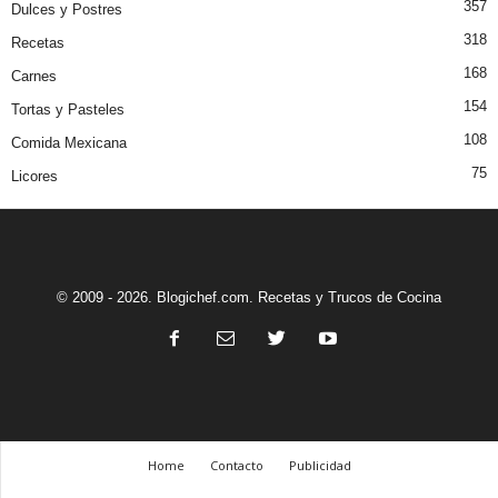
357
Dulces y Postres
318
Recetas
168
Carnes
154
Tortas y Pasteles
108
Comida Mexicana
75
Licores
© 2009 - 2026. Blogichef.com. Recetas y Trucos de Cocina
Home
Contacto
Publicidad