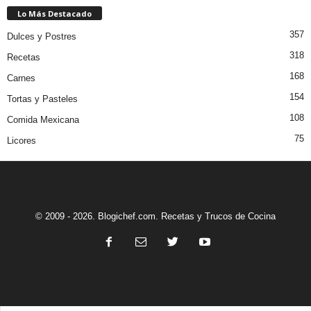
Lo Más Destacado
357
Dulces y Postres
318
Recetas
168
Carnes
154
Tortas y Pasteles
108
Comida Mexicana
75
Licores
© 2009 - 2026. Blogichef.com. Recetas y Trucos de Cocina