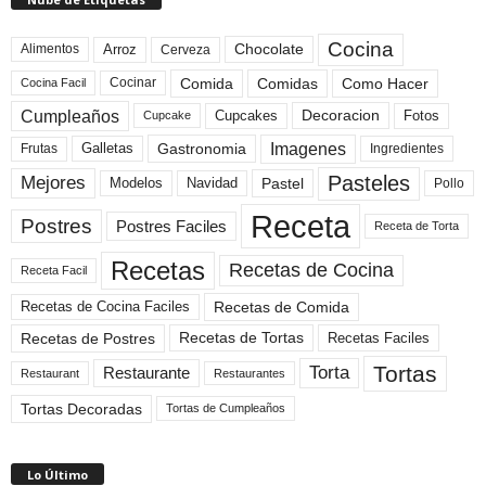
Cocina
Arroz
Alimentos
Chocolate
Cerveza
Comida
Comidas
Como Hacer
Cocinar
Cocina Facil
Cumpleaños
Cupcakes
Fotos
Decoracion
Cupcake
Imagenes
Gastronomia
Frutas
Galletas
Ingredientes
Pasteles
Mejores
Modelos
Navidad
Pastel
Pollo
Receta
Postres
Postres Faciles
Receta de Torta
Recetas
Recetas de Cocina
Receta Facil
Recetas de Comida
Recetas de Cocina Faciles
Recetas de Tortas
Recetas de Postres
Recetas Faciles
Tortas
Torta
Restaurante
Restaurant
Restaurantes
Tortas Decoradas
Tortas de Cumpleaños
Lo Último