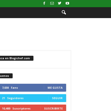
sca en Blogichef.com
guenos
7,038
Fans
ME GUSTA
21
Seguidores
SEGUIR
10,400
Suscriptores
SUSCRIBIRTE