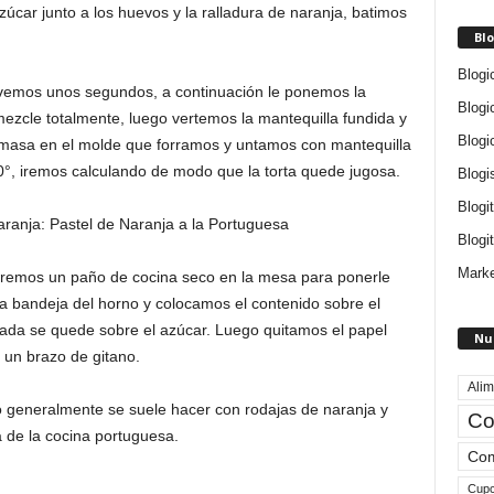
úcar junto a los huevos y la ralladura de naranja, batimos
Blo
Blogi
vemos unos segundos, a continuación le ponemos la
Blogi
zcle totalmente, luego vertemos la mantequilla fundida y
Blogi
masa en el molde que forramos y untamos con mantequilla
0°, iremos calculando de modo que la torta quede jugosa.
Blogi
Blogi
Blogit
Marke
remos un paño de cocina seco en la mesa para ponerle
 bandeja del horno y colocamos el contenido sobre el
ada se quede sobre el azúcar. Luego quitamos el papel
Nu
 un brazo de gitano.
Alim
ro generalmente se suele hacer con rodajas de naranja y
Co
ia de la cocina portuguesa.
Com
Cup