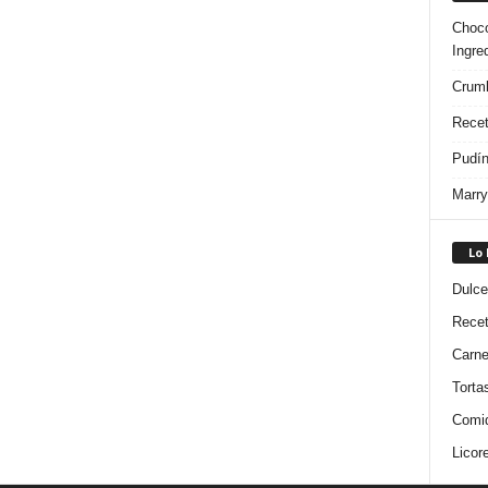
Choco
Ingre
Crumb
Recet
Pudín
Marry
Lo
Dulce
Rece
Carn
Torta
Comi
Licor