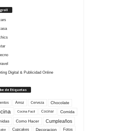
groll
cars
casa
chics
star
tecno
ravel
ting Digital & Publicidad Online
be de Etiquetas
Arroz
entos
Chocolate
Cerveza
cina
Comida
Cocinar
Cocina Facil
Cumpleaños
idas
Como Hacer
Cupcakes
Fotos
Decoracion
cake