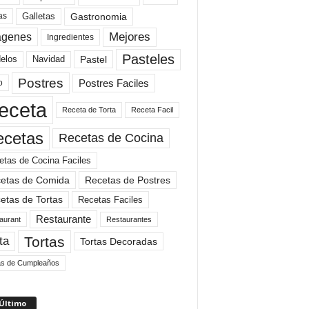
Gastronomia
as
Galletas
Mejores
agenes
Ingredientes
Pasteles
elos
Navidad
Pastel
Postres
Postres Faciles
o
eceta
Receta de Torta
Receta Facil
ecetas
Recetas de Cocina
etas de Cocina Faciles
etas de Comida
Recetas de Postres
etas de Tortas
Recetas Faciles
Restaurante
aurant
Restaurantes
Tortas
ta
Tortas Decoradas
as de Cumpleaños
 Último