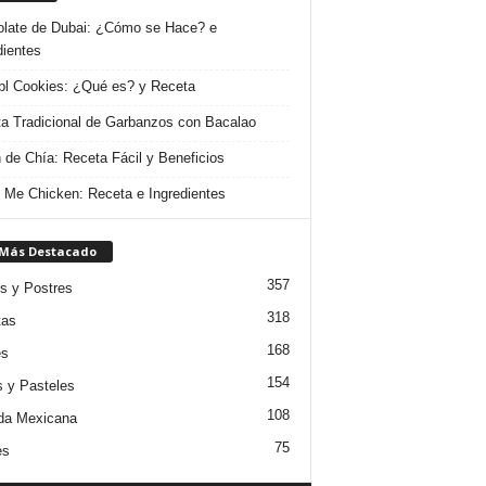
late de Dubai: ¿Cómo se Hace? e
dientes
l Cookies: ¿Qué es? y Receta
a Tradicional de Garbanzos con Bacalao
 de Chía: Receta Fácil y Beneficios
 Me Chicken: Receta e Ingredientes
 Más Destacado
357
s y Postres
318
tas
168
es
154
s y Pasteles
108
da Mexicana
75
es