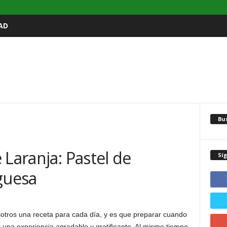
AD
Bu
 Laranja: Pastel de
Sí
guesa
sotros una receta para cada día, y es que preparar cuando
r una experiencia agradable y gratificante. Al mismo tiempo