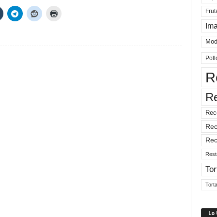
Frut
Im
Mod
Poll
R
R
Rec
Rec
Rec
Rest
Tor
Tort
Lo