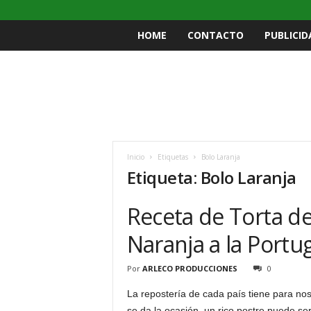
HOME
CONTACTO
PUBLICID
Inicio
Etiquetas
Bolo Laranja
Etiqueta: Bolo Laranja
Receta de Torta de
Naranja a la Portu
Por
ARLECO PRODUCCIONES
0
La repostería de cada país tiene para no
se da la ocasión, un rico postre puede se