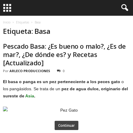
Inicio
Etiquetas
Basa
Etiqueta: Basa
Pescado Basa: ¿Es bueno o malo?, ¿Es de
mar?, ¿De dónde es? y Recetas
[Actualizado]
Por
ARLECO PRODUCCIONES
0
El basa o panga es un pez perteneciente a los peces gato
o
los pangásidos. Se trata de un
pez de agua dulce, originario del
sureste de
Asia
.
Continuar