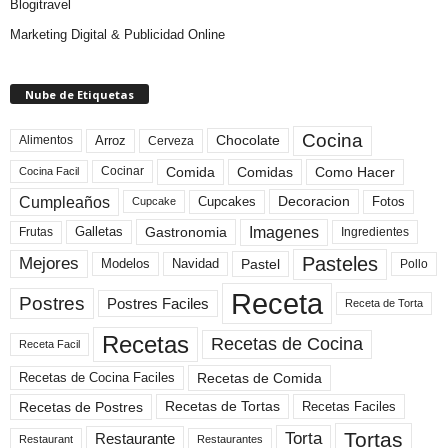
Blogitravel
Marketing Digital & Publicidad Online
Nube de Etiquetas
Cocina
Arroz
Alimentos
Chocolate
Cerveza
Comida
Comidas
Como Hacer
Cocinar
Cocina Facil
Cumpleaños
Cupcakes
Fotos
Decoracion
Cupcake
Imagenes
Gastronomia
Frutas
Galletas
Ingredientes
Pasteles
Mejores
Modelos
Navidad
Pastel
Pollo
Receta
Postres
Postres Faciles
Receta de Torta
Recetas
Recetas de Cocina
Receta Facil
Recetas de Comida
Recetas de Cocina Faciles
Recetas de Tortas
Recetas de Postres
Recetas Faciles
Tortas
Torta
Restaurante
Restaurant
Restaurantes