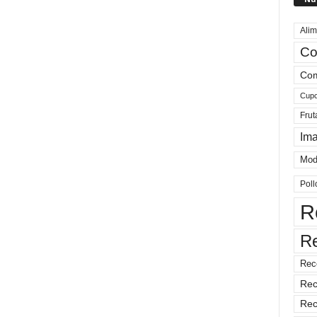
Alim
Co
Com
Cup
Frut
Im
Mod
Poll
R
R
Rec
Rec
Rec