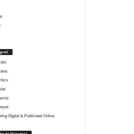
groll
cars
casa
chics
star
tecno
ravel
ting Digital & Publicidad Online
be de Etiquetas