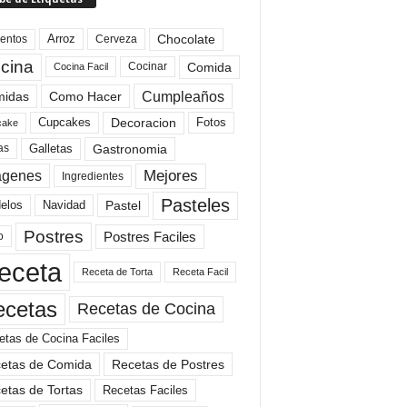
Arroz
entos
Chocolate
Cerveza
cina
Comida
Cocinar
Cocina Facil
Cumpleaños
idas
Como Hacer
Cupcakes
Fotos
Decoracion
cake
Gastronomia
as
Galletas
Mejores
agenes
Ingredientes
Pasteles
elos
Navidad
Pastel
Postres
Postres Faciles
o
eceta
Receta de Torta
Receta Facil
ecetas
Recetas de Cocina
etas de Cocina Faciles
etas de Comida
Recetas de Postres
etas de Tortas
Recetas Faciles