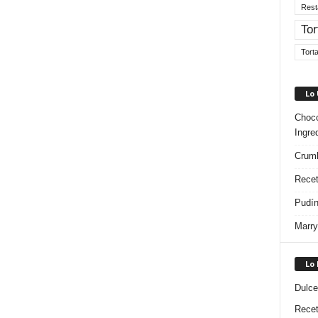
Rest
Tor
Tort
Lo
Choco
Ingre
Crumb
Recet
Pudín
Marry
Lo
Dulce
Rece