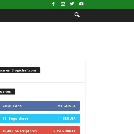
sca en Blogichef.com
guenos
7,038
Fans
ME GUSTA
21
Seguidores
SEGUIR
10,400
Suscriptores
SUSCRIBIRTE