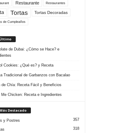
Restaurante
aurant
Restaurantes
Tortas
ta
Tortas Decoradas
as de Cumpleaños
 Último
late de Dubai: ¿Cómo se Hace? e
dientes
l Cookies: ¿Qué es? y Receta
a Tradicional de Garbanzos con Bacalao
 de Chía: Receta Fácil y Beneficios
 Me Chicken: Receta e Ingredientes
 Más Destacado
357
s y Postres
318
tas