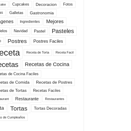
Cupcakes
Fotos
Decoracion
cake
Gastronomia
as
Galletas
Mejores
agenes
Ingredientes
Pasteles
elos
Navidad
Pastel
Postres
Postres Faciles
o
eceta
Receta de Torta
Receta Facil
ecetas
Recetas de Cocina
etas de Cocina Faciles
etas de Comida
Recetas de Postres
etas de Tortas
Recetas Faciles
Restaurante
aurant
Restaurantes
Tortas
ta
Tortas Decoradas
as de Cumpleaños