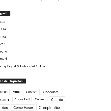
groll
cars
casa
chics
star
tecno
ravel
ting Digital & Publicidad Online
be de Etiquetas
Arroz
entos
Chocolate
Cerveza
cina
Comida
Cocinar
Cocina Facil
Cumpleaños
idas
Como Hacer