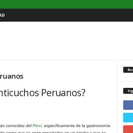
AD
Bu
eruanos
nticuchos Peruanos?
Sí
más conocidas del
Perú
, específicamente de la gastronomía
s de carne que se asan ensartados en un pincho y que se