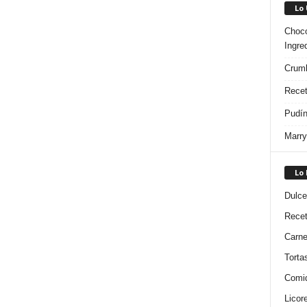
Lo
Choco
Ingre
Crumb
Recet
Pudín
Marry
Lo
Dulce
Rece
Carn
Torta
Comi
Licor