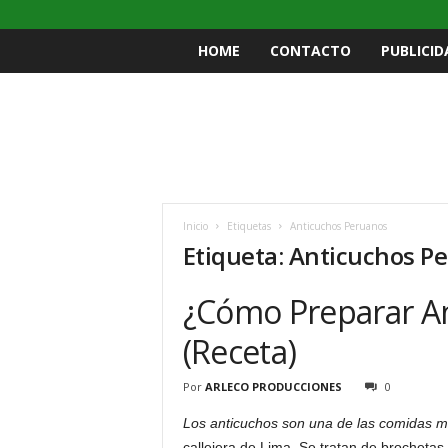
HOME
CONTACTO
PUBLICID
Inicio
Etiquetas
Anticuchos Peruanos
Etiqueta: Anticuchos P
¿Cómo Preparar A
(Receta)
Por
ARLECO PRODUCCIONES
0
Los anticuchos son una de las comidas 
callejera de Lima. Se tratan de brocheta