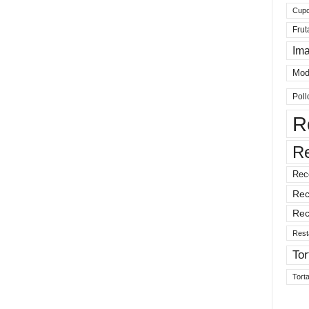
Cup
Frut
Im
Mod
Poll
R
R
Rec
Rec
Rec
Rest
Tor
Tort