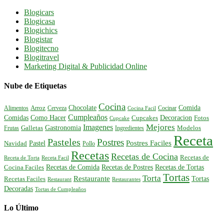
Blogicars
Blogicasa
Blogichics
Blogistar
Blogitecno
Blogitravel
Marketing Digital & Publicidad Online
Nube de Etiquetas
Cocina
Comida
Chocolate
Alimentos
Arroz
Cerveza
Cocinar
Cocina Facil
Cumpleaños
Comidas
Como Hacer
Decoracion
Cupcakes
Fotos
Cupcake
Mejores
Imagenes
Gastronomia
Frutas
Galletas
Ingredientes
Modelos
Receta
Pasteles
Postres
Postres Faciles
Pastel
Navidad
Pollo
Recetas
Recetas de Cocina
Recetas de
Receta de Torta
Receta Facil
Recetas de Comida
Recetas de Postres
Recetas de Tortas
Cocina Faciles
Tortas
Torta
Restaurante
Tortas
Recetas Faciles
Restaurant
Restaurantes
Decoradas
Tortas de Cumpleaños
Lo Último