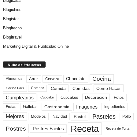
Blogicasa
Blogichics
Blogistar
Blogitecno
Blogitravel
Marketing Digital & Publicidad Online
Nube de Etiquetas
Cocina
Arroz
Alimentos
Chocolate
Cerveza
Comida
Comidas
Como Hacer
Cocinar
Cocina Facil
Cumpleaños
Cupcakes
Fotos
Decoracion
Cupcake
Imagenes
Gastronomia
Frutas
Galletas
Ingredientes
Pasteles
Mejores
Modelos
Navidad
Pastel
Pollo
Receta
Postres
Postres Faciles
Receta de Torta