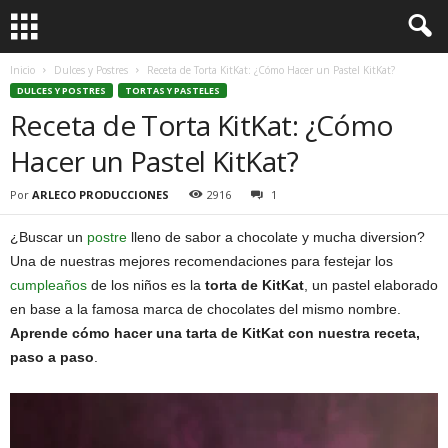
Inicio
Dulces y Postres
Receta de Torta KitKat: ¿Cómo Hacer un Pastel KitKat?
DULCES Y POSTRES
TORTAS Y PASTELES
Receta de Torta KitKat: ¿Cómo
Hacer un Pastel KitKat?
Por
ARLECO PRODUCCIONES
2916
1
¿Buscar un
postre
lleno de sabor a chocolate y mucha diversion?
Una de nuestras mejores recomendaciones para festejar los
cumpleaños
de los niños es la
torta de KitKat
, un pastel elaborado
en base a la famosa marca de chocolates del mismo nombre.
Aprende cómo hacer una tarta de KitKat con nuestra receta,
paso a paso
.