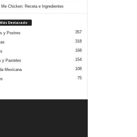
 Me Chicken: Receta e Ingredientes
 Más Destacado
357
s y Postres
318
tas
168
es
154
s y Pasteles
108
da Mexicana
75
es