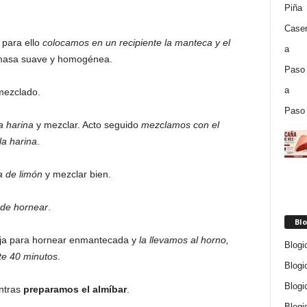
para ello
colocamos en un recipiente la manteca y el
 masa suave y homogénea.
mezclado.
a harina
y mezclar. Acto seguido
mezclamos con el
la harina
.
ra de limón
y mezclar bien.
 de hornear
.
Blo
ja para hornear enmantecada y
la llevamos al horno,
Blogi
te 40 minutos
.
Blogi
Blogi
entras
preparamos el almíbar
.
Blogi