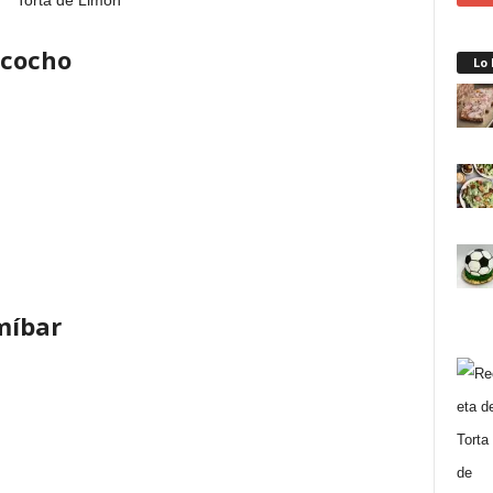
zcocho
Lo
míbar