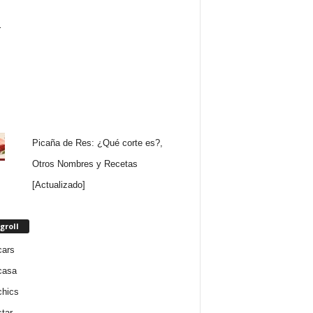
Picaña de Res: ¿Qué corte es?,
Otros Nombres y Recetas
[Actualizado]
groll
cars
casa
chics
star