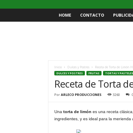
HOME
CONTACTO
PUBLICID
Inicio
Dulces y Postres
Receta de Torta de Limón 
DULCES Y POSTRES
FRUTAS
TORTAS Y PASTELE
Receta de Torta 
Por
ARLECO PRODUCCIONES
3260
Una
torta de limón
es una receta clásica
ingredientes, y es ideal para la meriend