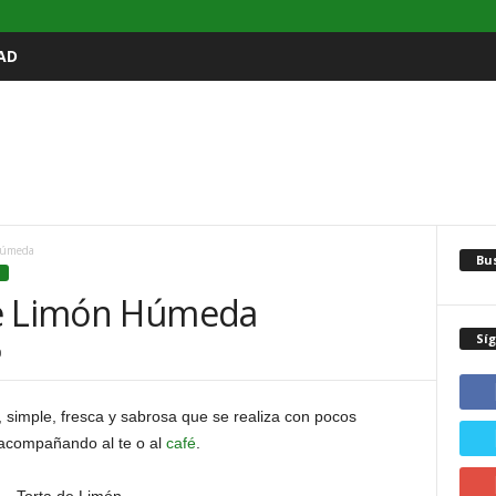
AD
Húmeda
Bu
S
de Limón Húmeda
Sí
0
, simple, fresca y sabrosa que se realiza con pocos
a acompañando al te o al
café
.