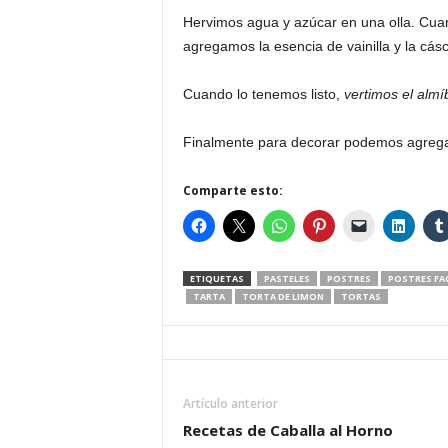
Hervimos agua y azúcar en una olla. Cuand
agregamos la esencia de vainilla y la cás
Cuando lo tenemos listo,
vertimos el alm
Finalmente para decorar podemos agrega
Comparte esto:
ETIQUETAS
PASTELES
POSTRES
POSTRES FAC
TARTA
TORTA DE LIMON
TORTAS
Artículo anterior
Recetas de Caballa al Horno