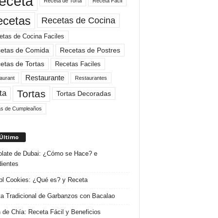
eceta
Receta de Torta
Receta Facil
ecetas
Recetas de Cocina
etas de Cocina Faciles
etas de Comida
Recetas de Postres
etas de Tortas
Recetas Faciles
Restaurante
aurant
Restaurantes
Tortas
ta
Tortas Decoradas
as de Cumpleaños
 Último
late de Dubai: ¿Cómo se Hace? e
dientes
l Cookies: ¿Qué es? y Receta
a Tradicional de Garbanzos con Bacalao
 de Chía: Receta Fácil y Beneficios