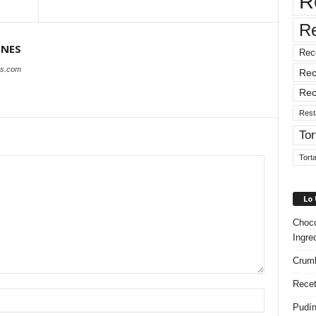
R
R
ONES
Rec
es.com
Rec
Rec
Rest
Tor
Tort
Lo
Choco
Ingre
Crumb
Recet
Pudín