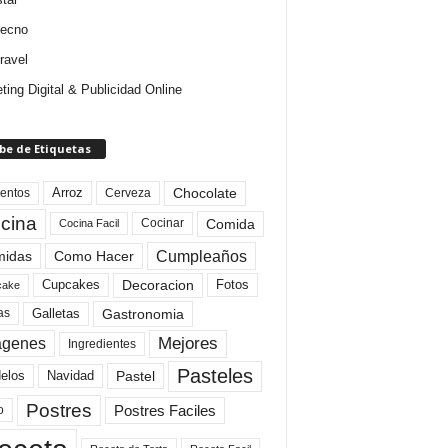
tecno
ravel
ting Digital & Publicidad Online
be de Etiquetas
Arroz
entos
Chocolate
Cerveza
cina
Comida
Cocinar
Cocina Facil
Cumpleaños
idas
Como Hacer
Cupcakes
Fotos
Decoracion
cake
Gastronomia
as
Galletas
Mejores
agenes
Ingredientes
Pasteles
elos
Navidad
Pastel
Postres
Postres Faciles
o