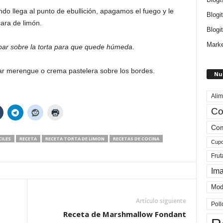
o llega al punto de ebullición, apagamos el fuego y le
Blogi
cara de limón.
Blogit
Marke
íbar sobre la torta para que quede húmeda
.
r merengue o crema pastelera sobre los bordes.
Nu
Alim
Co
Com
ILES
RECETA
RECETA TORTA DE LIMON
RECETAS DE COCINA
Cup
Frut
Im
Mod
Artículo siguiente
Poll
Receta de Marshmallow Fondant