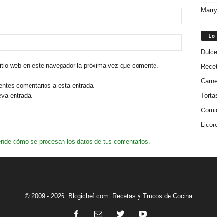
Marry
Lo
Dulce
sitio web en este navegador la próxima vez que comente.
Rece
Carn
ientes comentarios a esta entrada.
eva entrada.
Torta
Comi
Licor
nde cómo se procesan los datos de tus comentarios.
© 2009 - 2026. Blogichef.com. Recetas y Trucos de Cocina