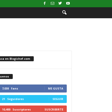
sca en Blogichef.com
guenos
7,038
Fans
ME GUSTA
21
Seguidores
SEGUIR
10,400
Suscriptores
SUSCRIBIRTE