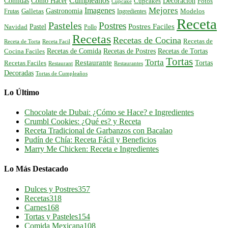
Cumpleaños
Comidas
Como Hacer
Decoracion
Cupcakes
Fotos
Cupcake
Mejores
Imagenes
Gastronomia
Frutas
Galletas
Ingredientes
Modelos
Receta
Pasteles
Postres
Postres Faciles
Pastel
Navidad
Pollo
Recetas
Recetas de Cocina
Recetas de
Receta de Torta
Receta Facil
Recetas de Comida
Recetas de Postres
Recetas de Tortas
Cocina Faciles
Tortas
Torta
Restaurante
Tortas
Recetas Faciles
Restaurant
Restaurantes
Decoradas
Tortas de Cumpleaños
Lo Último
Chocolate de Dubai: ¿Cómo se Hace? e Ingredientes
Crumbl Cookies: ¿Qué es? y Receta
Receta Tradicional de Garbanzos con Bacalao
Pudín de Chía: Receta Fácil y Beneficios
Marry Me Chicken: Receta e Ingredientes
Lo Más Destacado
Dulces y Postres
357
Recetas
318
Carnes
168
Tortas y Pasteles
154
Comida Mexicana
108