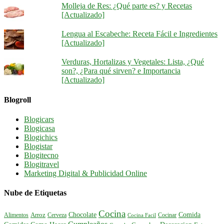
Molleja de Res: ¿Qué parte es? y Recetas
[Actualizado]
Lengua al Escabeche: Receta Fácil e Ingredientes
[Actualizado]
Verduras, Hortalizas y Vegetales: Lista, ¿Qué
son?, ¿Para qué sirven? e Importancia
[Actualizado]
Blogroll
Blogicars
Blogicasa
Blogichics
Blogistar
Blogitecno
Blogitravel
Marketing Digital & Publicidad Online
Nube de Etiquetas
Cocina
Comida
Chocolate
Alimentos
Arroz
Cerveza
Cocinar
Cocina Facil