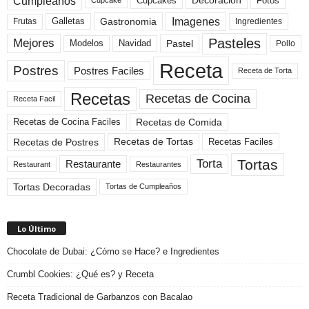
Cumpleaños
Cupcakes
Fotos
Decoracion
Cupcake
Imagenes
Gastronomia
Frutas
Galletas
Ingredientes
Pasteles
Mejores
Modelos
Navidad
Pastel
Pollo
Receta
Postres
Postres Faciles
Receta de Torta
Recetas
Recetas de Cocina
Receta Facil
Recetas de Comida
Recetas de Cocina Faciles
Recetas de Tortas
Recetas de Postres
Recetas Faciles
Tortas
Torta
Restaurante
Restaurant
Restaurantes
Tortas Decoradas
Tortas de Cumpleaños
Lo Último
Chocolate de Dubai: ¿Cómo se Hace? e Ingredientes
Crumbl Cookies: ¿Qué es? y Receta
Receta Tradicional de Garbanzos con Bacalao