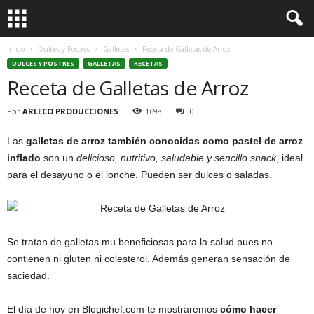
Inicio
Dulces y Postres
Galletas
Receta de Galletas de Arroz
DULCES Y POSTRES
GALLETAS
RECETAS
Receta de Galletas de Arroz
Por
ARLECO PRODUCCIONES
1698
0
Las
galletas de arroz también conocidas como pastel de arroz
inflado
son un
delicioso, nutritivo, saludable y sencillo snack
, ideal
para el desayuno o el lonche. Pueden ser dulces o saladas.
Se tratan de galletas mu beneficiosas para la salud pues no
contienen ni gluten ni colesterol. Además generan sensación de
saciedad.
El día de hoy en Blogichef.com te mostraremos
cómo hacer