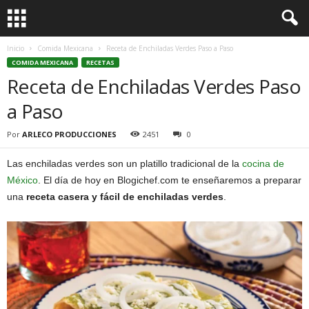
Inicio
Comida Mexicana
Receta de Enchiladas Verdes Paso a Paso
COMIDA MEXICANA
RECETAS
Receta de Enchiladas Verdes Paso
a Paso
Por
ARLECO PRODUCCIONES
2451
0
Las enchiladas verdes son un platillo tradicional de la
cocina de
México
. El día de hoy en Blogichef.com te enseñaremos a preparar
una
receta casera y fácil de enchiladas verdes
.