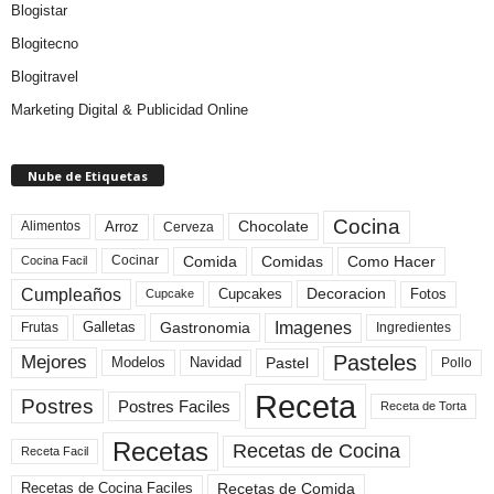
Blogistar
Blogitecno
Blogitravel
Marketing Digital & Publicidad Online
Nube de Etiquetas
Cocina
Arroz
Alimentos
Chocolate
Cerveza
Comida
Comidas
Como Hacer
Cocinar
Cocina Facil
Cumpleaños
Cupcakes
Fotos
Decoracion
Cupcake
Imagenes
Gastronomia
Frutas
Galletas
Ingredientes
Pasteles
Mejores
Modelos
Navidad
Pastel
Pollo
Receta
Postres
Postres Faciles
Receta de Torta
Recetas
Recetas de Cocina
Receta Facil
Recetas de Comida
Recetas de Cocina Faciles