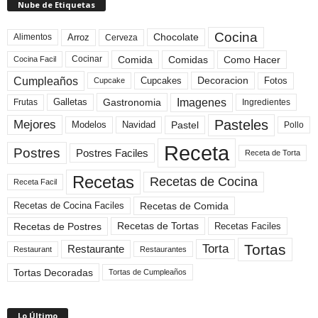
Nube de Etiquetas
Cocina
Arroz
Alimentos
Chocolate
Cerveza
Comida
Comidas
Como Hacer
Cocinar
Cocina Facil
Cumpleaños
Cupcakes
Fotos
Decoracion
Cupcake
Imagenes
Gastronomia
Frutas
Galletas
Ingredientes
Pasteles
Mejores
Modelos
Navidad
Pastel
Pollo
Receta
Postres
Postres Faciles
Receta de Torta
Recetas
Recetas de Cocina
Receta Facil
Recetas de Comida
Recetas de Cocina Faciles
Recetas de Tortas
Recetas de Postres
Recetas Faciles
Tortas
Torta
Restaurante
Restaurant
Restaurantes
Tortas Decoradas
Tortas de Cumpleaños
Lo Último