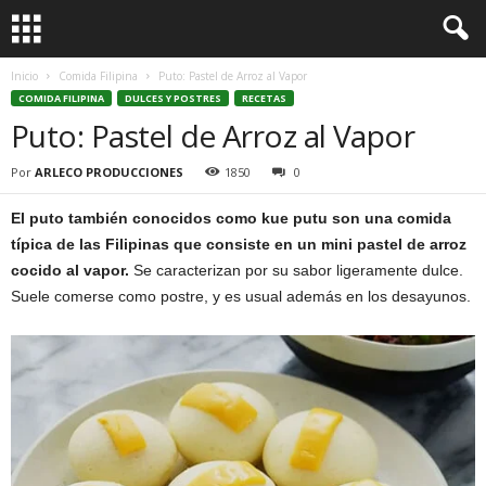
Inicio
Comida Filipina
Puto: Pastel de Arroz al Vapor
COMIDA FILIPINA
DULCES Y POSTRES
RECETAS
Puto: Pastel de Arroz al Vapor
Por
ARLECO PRODUCCIONES
1850
0
El puto también conocidos como kue putu son una comida
típica de las Filipinas que consiste en un mini pastel de arroz
cocido al vapor.
Se caracterizan por su sabor ligeramente dulce.
Suele comerse como postre, y es usual además en los desayunos.