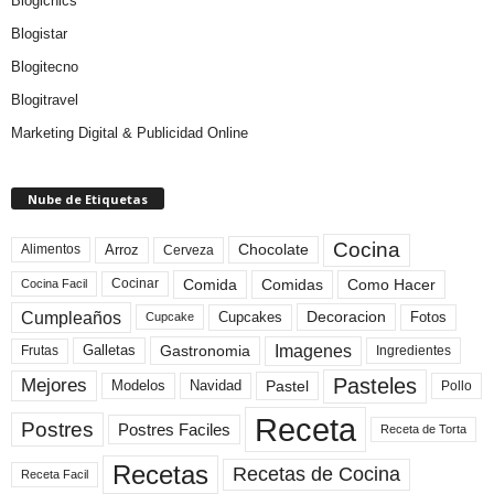
Blogichics
Blogistar
Blogitecno
Blogitravel
Marketing Digital & Publicidad Online
Nube de Etiquetas
Cocina
Arroz
Alimentos
Chocolate
Cerveza
Comida
Comidas
Como Hacer
Cocinar
Cocina Facil
Cumpleaños
Cupcakes
Fotos
Decoracion
Cupcake
Imagenes
Gastronomia
Frutas
Galletas
Ingredientes
Pasteles
Mejores
Modelos
Navidad
Pastel
Pollo
Receta
Postres
Postres Faciles
Receta de Torta
Recetas
Recetas de Cocina
Receta Facil