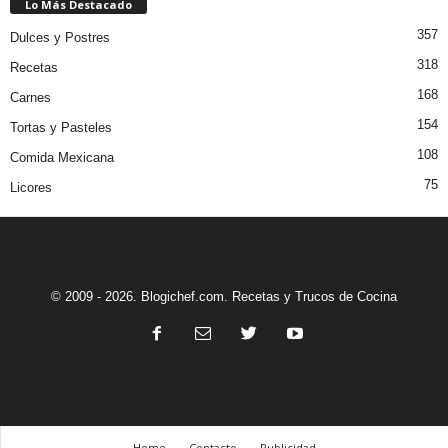
Lo Más Destacado
357
Dulces y Postres
318
Recetas
168
Carnes
154
Tortas y Pasteles
108
Comida Mexicana
75
Licores
© 2009 - 2026. Blogichef.com. Recetas y Trucos de Cocina
Home
Contacto
Publicidad