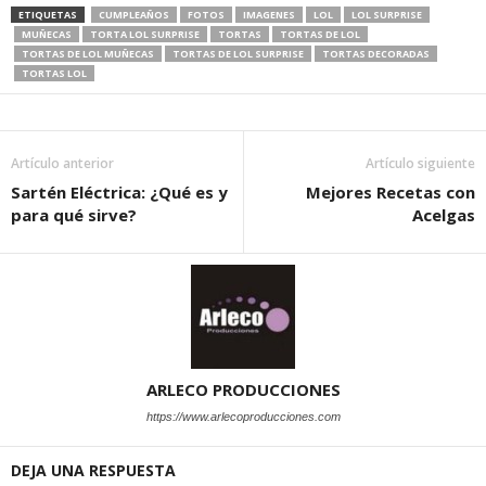
ETIQUETAS
CUMPLEAÑOS
FOTOS
IMAGENES
LOL
LOL SURPRISE
MUÑECAS
TORTA LOL SURPRISE
TORTAS
TORTAS DE LOL
TORTAS DE LOL MUÑECAS
TORTAS DE LOL SURPRISE
TORTAS DECORADAS
TORTAS LOL
Artículo anterior
Artículo siguiente
Sartén Eléctrica: ¿Qué es y
Mejores Recetas con
para qué sirve?
Acelgas
ARLECO PRODUCCIONES
https://www.arlecoproducciones.com
DEJA UNA RESPUESTA