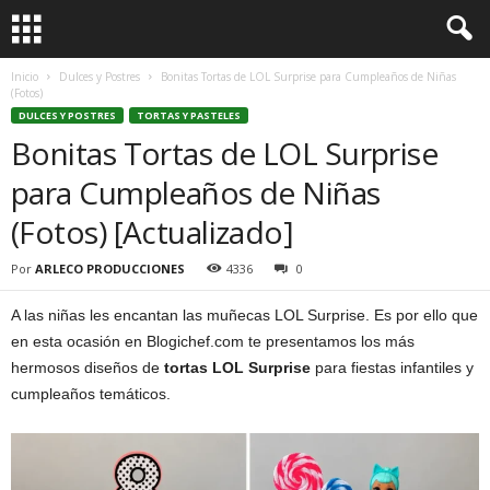
Inicio
Dulces y Postres
Bonitas Tortas de LOL Surprise para Cumpleaños de Niñas
(Fotos)
DULCES Y POSTRES
TORTAS Y PASTELES
Bonitas Tortas de LOL Surprise
para Cumpleaños de Niñas
(Fotos) [Actualizado]
Por
ARLECO PRODUCCIONES
4336
0
A las niñas les encantan las muñecas LOL Surprise. Es por ello que
en esta ocasión en Blogichef.com te presentamos los más
hermosos diseños de
tortas LOL Surprise
para fiestas infantiles y
cumpleaños temáticos.