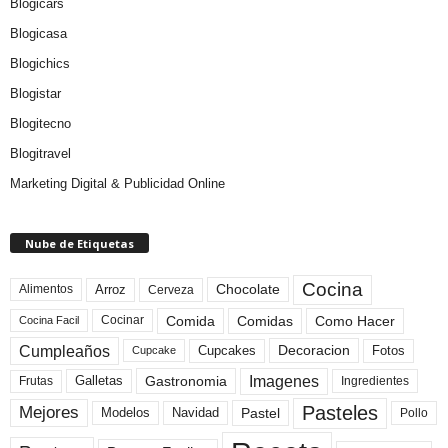
Blogicars
Blogicasa
Blogichics
Blogistar
Blogitecno
Blogitravel
Marketing Digital & Publicidad Online
Nube de Etiquetas
Cocina
Arroz
Alimentos
Chocolate
Cerveza
Comida
Comidas
Como Hacer
Cocinar
Cocina Facil
Cumpleaños
Cupcakes
Fotos
Decoracion
Cupcake
Imagenes
Gastronomia
Frutas
Galletas
Ingredientes
Pasteles
Mejores
Modelos
Navidad
Pastel
Pollo