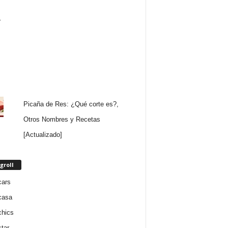
Picaña de Res: ¿Qué corte es?,
Otros Nombres y Recetas
[Actualizado]
groll
cars
casa
chics
star