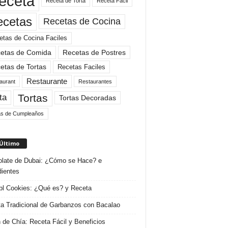
eceta
Receta de Torta
Receta Facil
ecetas
Recetas de Cocina
etas de Cocina Faciles
etas de Comida
Recetas de Postres
etas de Tortas
Recetas Faciles
Restaurante
aurant
Restaurantes
Tortas
ta
Tortas Decoradas
as de Cumpleaños
 Último
late de Dubai: ¿Cómo se Hace? e
dientes
l Cookies: ¿Qué es? y Receta
a Tradicional de Garbanzos con Bacalao
 de Chía: Receta Fácil y Beneficios