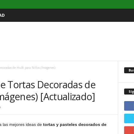
AD
Decoradas de Hulk para Niños (Imágenes)
Bu
e Tortas Decoradas de
Sí
mágenes) [Actualizado]
0
a las mejores ideas de
tortas y pasteles decorados de