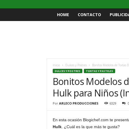
HOME
CONTACTO
PUBLICID
Inicio
Dulces y Postres
Bonitos Modelos de Tortas 
DULCES Y POSTRES
TORTAS Y PASTELES
Bonitos Modelos d
Hulk para Niños (I
Por
ARLECO PRODUCCIONES
6329
En esta ocasión Blogichef.com te present
Hulk
. ¿Cuál es la que más te gusta?