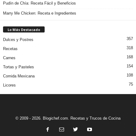
Pudín de Chía: Receta Fácil y Beneficios
Marry Me Chicken: Receta e Ingredientes
Lo Más Destacado
357
Dulces y Postres
318
Recetas
168
Carnes
154
Tortas y Pasteles
108
Comida Mexicana
75
Licores
© 2009 - 2026. Blogichef.com. Recetas y Trucos de Cocina