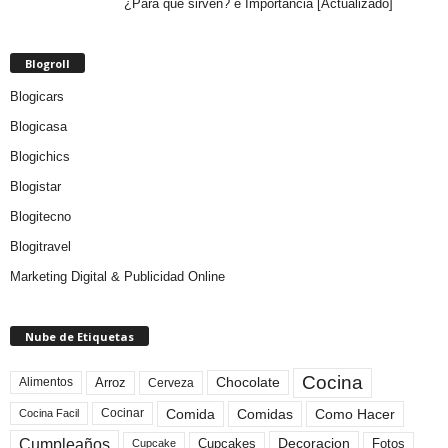
¿Para qué sirven? e Importancia [Actualizado]
Blogroll
Blogicars
Blogicasa
Blogichics
Blogistar
Blogitecno
Blogitravel
Marketing Digital & Publicidad Online
Nube de Etiquetas
Cocina
Arroz
Alimentos
Chocolate
Cerveza
Comida
Comidas
Como Hacer
Cocinar
Cocina Facil
Cumpleaños
Cupcakes
Fotos
Decoracion
Cupcake