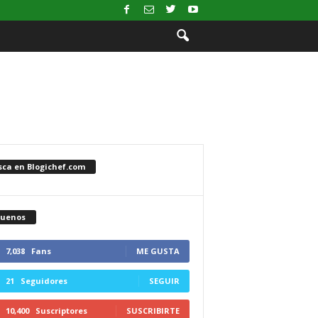
sca en Blogichef.com
guenos
7,038
Fans
ME GUSTA
21
Seguidores
SEGUIR
10,400
Suscriptores
SUSCRIBIRTE