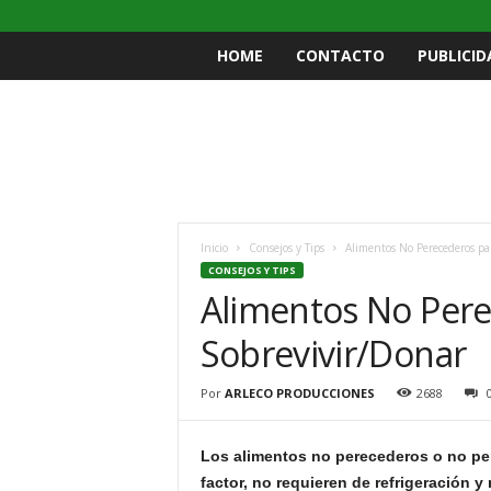
HOME
CONTACTO
PUBLICID
Inicio
Consejos y Tips
Alimentos No Perecederos pa
CONSEJOS Y TIPS
Alimentos No Pere
Sobrevivir/Donar
Por
ARLECO PRODUCCIONES
2688
Los alimentos no perecederos o no pe
factor, no requieren de refrigeración y