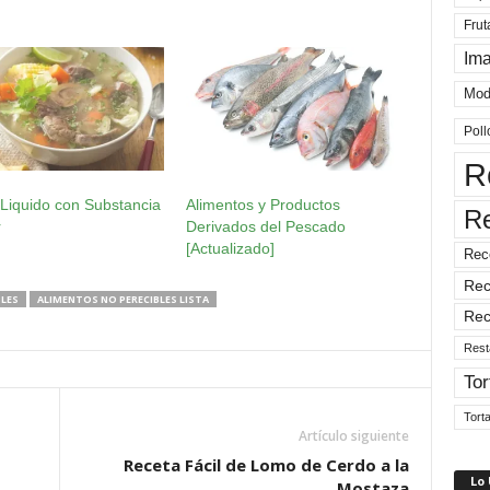
Frut
Im
Mod
Poll
R
Liquido con Substancia
Alimentos y Productos
R
r
Derivados del Pescado
[Actualizado]
Rec
Rec
LES
ALIMENTOS NO PERECIBLES LISTA
Rec
Rest
Tor
Tort
Artículo siguiente
Receta Fácil de Lomo de Cerdo a la
Lo
Mostaza