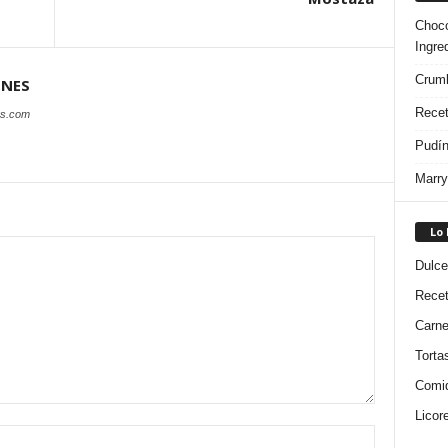
Choco
Ingre
Crumb
ONES
Recet
es.com
Pudín
Marry
Lo
Dulce
Rece
Carn
Torta
Comi
Licor