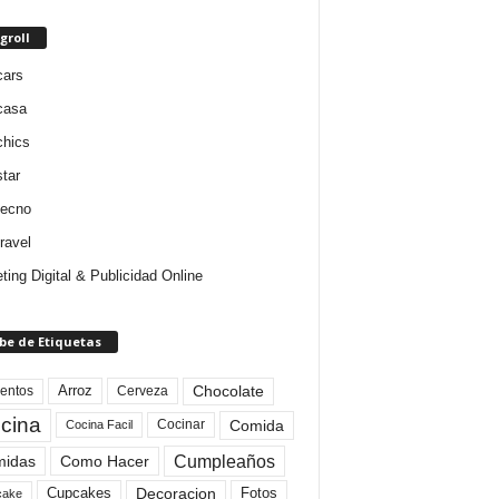
groll
cars
casa
chics
star
tecno
ravel
ting Digital & Publicidad Online
be de Etiquetas
Arroz
entos
Chocolate
Cerveza
cina
Comida
Cocinar
Cocina Facil
Cumpleaños
idas
Como Hacer
Cupcakes
Fotos
Decoracion
cake