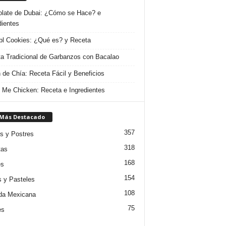
late de Dubai: ¿Cómo se Hace? e
dientes
l Cookies: ¿Qué es? y Receta
a Tradicional de Garbanzos con Bacalao
 de Chía: Receta Fácil y Beneficios
 Me Chicken: Receta e Ingredientes
 Más Destacado
357
s y Postres
318
tas
168
es
154
s y Pasteles
108
da Mexicana
75
es