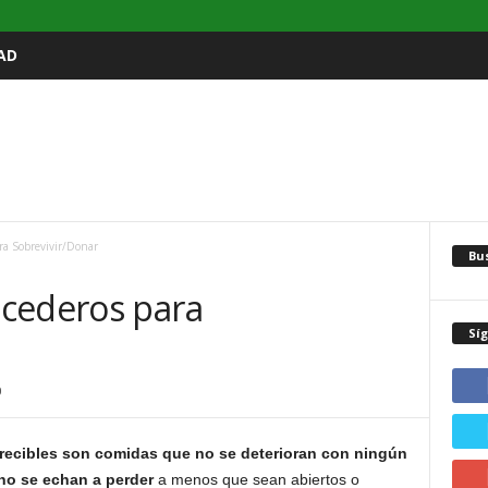
AD
ra Sobrevivir/Donar
Bu
cederos para
Sí
0
recibles son comidas que no se deterioran con ningún
 no se echan a perder
a menos que sean abiertos o