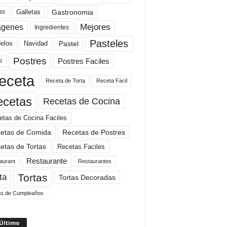
Gastronomia
as
Galletas
Mejores
agenes
Ingredientes
Pasteles
elos
Navidad
Pastel
Postres
Postres Faciles
o
eceta
Receta de Torta
Receta Facil
ecetas
Recetas de Cocina
etas de Cocina Faciles
etas de Comida
Recetas de Postres
etas de Tortas
Recetas Faciles
Restaurante
aurant
Restaurantes
Tortas
ta
Tortas Decoradas
as de Cumpleaños
 Último