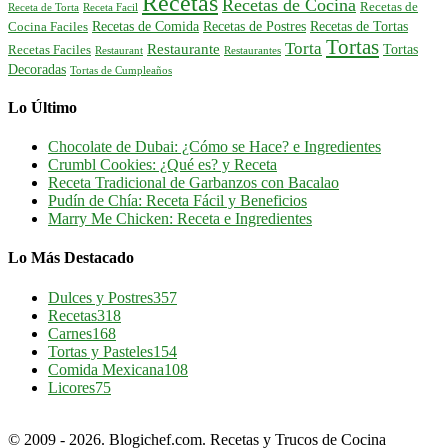
Recetas
Recetas de Cocina
Recetas de
Receta de Torta
Receta Facil
Recetas de Comida
Recetas de Postres
Recetas de Tortas
Cocina Faciles
Tortas
Torta
Restaurante
Tortas
Recetas Faciles
Restaurant
Restaurantes
Decoradas
Tortas de Cumpleaños
Lo Último
Chocolate de Dubai: ¿Cómo se Hace? e Ingredientes
Crumbl Cookies: ¿Qué es? y Receta
Receta Tradicional de Garbanzos con Bacalao
Pudín de Chía: Receta Fácil y Beneficios
Marry Me Chicken: Receta e Ingredientes
Lo Más Destacado
Dulces y Postres
357
Recetas
318
Carnes
168
Tortas y Pasteles
154
Comida Mexicana
108
Licores
75
© 2009 - 2026. Blogichef.com. Recetas y Trucos de Cocina