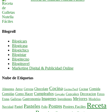
Blogroll
Blogicars
Blogicasa
Blogichics
Blogistar
Blogitecno
Blogitravel
Marketing Digital & Publicidad Online
Nube de Etiquetas
Cocina
Comida
Chocolate
Alimentos
Arroz
Cerveza
Cocinar
Cocina Facil
Cumpleaños
Comidas
Como Hacer
Decoracion
Cupcakes
Fotos
Cupcake
Mejores
Imagenes
Gastronomia
Frutas
Galletas
Ingredientes
Modelos
Receta
Pasteles
Postres
Postres Faciles
Pastel
Navidad
Pollo