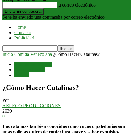
tu correo electrónico
Se te ha enviado una contraseña por correo electrónico.
Home
Contacto
Publicidad
Inicio
Comida Venezolana
¿Cómo Hacer Catalinas?
Comida Venezolana
Dulces y Postres
Galletas
¿Cómo Hacer Catalinas?
Por
ARLECO PRODUCCIONES
2039
0
Las catalinas también conocidas como cucas o paledonias son
unas galletas dulces de contextura suave y sabor exquisito,