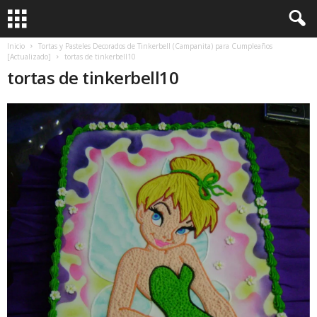
Inicio
Tortas y Pasteles Decorados de Tinkerbell (Campanita) para Cumpleaños
[Actualizado]
tortas de tinkerbell10
tortas de tinkerbell10