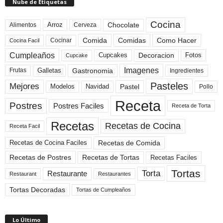
Nube de Etiquetas
Cocina
Arroz
Alimentos
Chocolate
Cerveza
Comida
Comidas
Como Hacer
Cocinar
Cocina Facil
Cumpleaños
Cupcakes
Fotos
Decoracion
Cupcake
Imagenes
Gastronomia
Frutas
Galletas
Ingredientes
Pasteles
Mejores
Modelos
Navidad
Pastel
Pollo
Receta
Postres
Postres Faciles
Receta de Torta
Recetas
Recetas de Cocina
Receta Facil
Recetas de Comida
Recetas de Cocina Faciles
Recetas de Tortas
Recetas de Postres
Recetas Faciles
Tortas
Torta
Restaurante
Restaurant
Restaurantes
Tortas Decoradas
Tortas de Cumpleaños
Lo Último