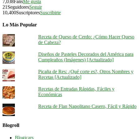
7,038
Fans
Me gusta
21
Seguidores
Seguir
10,400
Suscriptores
Suscribirte
Lo Más Popular
Receta de Queso de Cerdo: ¿Cómo Hacer Queso
de Cabeza?
Diseños de Pasteles Decorados del América para
Cumpleaños (Imágenes) [Actualizado]
Picaña de Res: ¿Qué corte es?, Otros Nombres y
Recetas [Actualizado]
Recetas de Entradas Rápidas, Fáciles y
Económicas
Receta de Flan Napolitano Casero, Fácil y Rápido
Blogroll
Blogicars