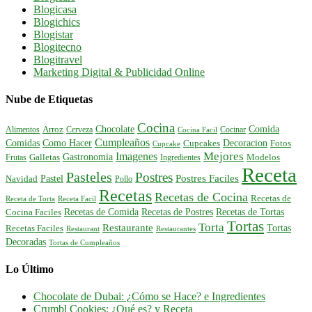
Blogicasa
Blogichics
Blogistar
Blogitecno
Blogitravel
Marketing Digital & Publicidad Online
Nube de Etiquetas
Cocina
Comida
Chocolate
Alimentos
Arroz
Cerveza
Cocinar
Cocina Facil
Cumpleaños
Comidas
Como Hacer
Decoracion
Cupcakes
Fotos
Cupcake
Mejores
Imagenes
Gastronomia
Frutas
Galletas
Ingredientes
Modelos
Receta
Pasteles
Postres
Postres Faciles
Pastel
Navidad
Pollo
Recetas
Recetas de Cocina
Recetas de
Receta de Torta
Receta Facil
Recetas de Comida
Recetas de Postres
Recetas de Tortas
Cocina Faciles
Tortas
Torta
Restaurante
Tortas
Recetas Faciles
Restaurant
Restaurantes
Decoradas
Tortas de Cumpleaños
Lo Último
Chocolate de Dubai: ¿Cómo se Hace? e Ingredientes
Crumbl Cookies: ¿Qué es? y Receta