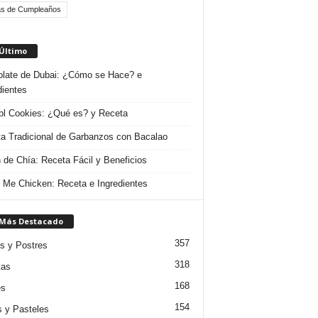
as de Cumpleaños
 Último
late de Dubai: ¿Cómo se Hace? e
dientes
l Cookies: ¿Qué es? y Receta
a Tradicional de Garbanzos con Bacalao
 de Chía: Receta Fácil y Beneficios
 Me Chicken: Receta e Ingredientes
 Más Destacado
357
s y Postres
318
tas
168
es
154
s y Pasteles