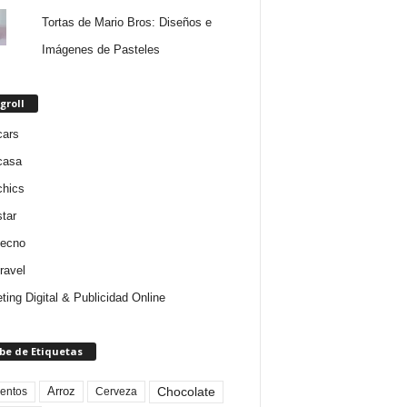
Tortas de Mario Bros: Diseños e
Imágenes de Pasteles
groll
cars
casa
chics
star
tecno
ravel
ting Digital & Publicidad Online
be de Etiquetas
Arroz
entos
Chocolate
Cerveza