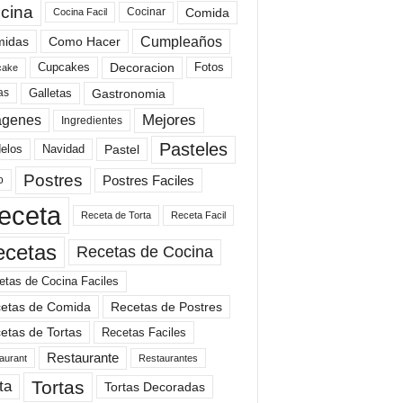
cina
Comida
Cocinar
Cocina Facil
Cumpleaños
idas
Como Hacer
Cupcakes
Fotos
Decoracion
cake
Gastronomia
as
Galletas
Mejores
agenes
Ingredientes
Pasteles
elos
Navidad
Pastel
Postres
Postres Faciles
o
eceta
Receta de Torta
Receta Facil
ecetas
Recetas de Cocina
etas de Cocina Faciles
etas de Comida
Recetas de Postres
etas de Tortas
Recetas Faciles
Restaurante
aurant
Restaurantes
Tortas
ta
Tortas Decoradas