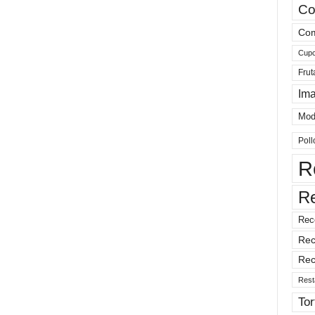
Co
Com
Cup
Frut
Im
Mod
Poll
R
R
Rec
Rec
Rec
Rest
Tor