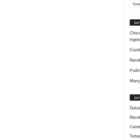
Tort
Lo
Choco
Ingre
Crumb
Recet
Pudín
Marry
Lo
Dulce
Rece
Carn
Torta