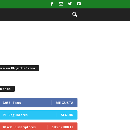
sca en Blogichef.com
guenos
7,038
Fans
ME GUSTA
21
Seguidores
SEGUIR
10,400
Suscriptores
SUSCRIBIRTE