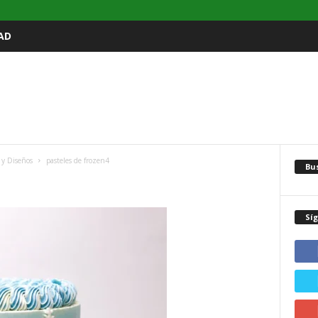
AD
 y Diseños
pasteles de frozen4
Bu
Sí