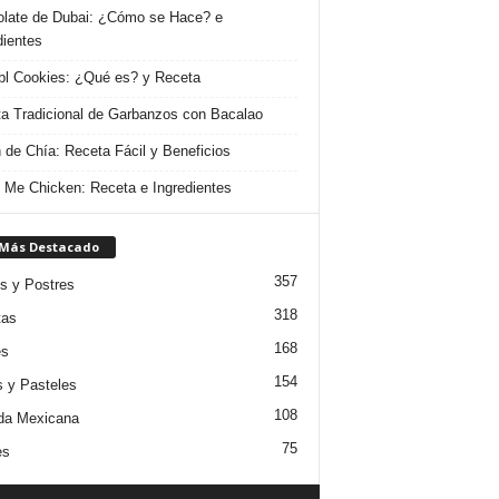
late de Dubai: ¿Cómo se Hace? e
dientes
l Cookies: ¿Qué es? y Receta
a Tradicional de Garbanzos con Bacalao
 de Chía: Receta Fácil y Beneficios
 Me Chicken: Receta e Ingredientes
 Más Destacado
357
s y Postres
318
tas
168
es
154
s y Pasteles
108
da Mexicana
75
es