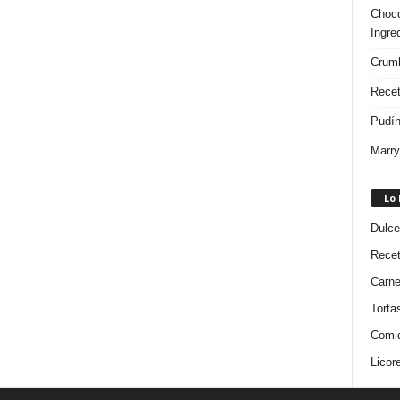
Choco
Ingre
Crumb
Recet
Pudín
Marry
Lo
Dulce
Rece
Carn
Torta
Comi
Licor