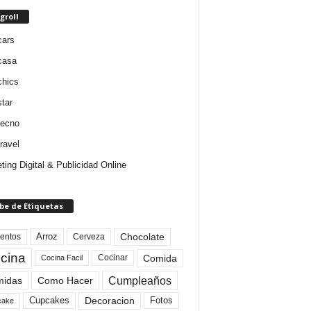
groll
cars
casa
chics
star
tecno
ravel
ting Digital & Publicidad Online
be de Etiquetas
Arroz
entos
Chocolate
Cerveza
cina
Comida
Cocinar
Cocina Facil
Cumpleaños
idas
Como Hacer
Cupcakes
Fotos
Decoracion
cake