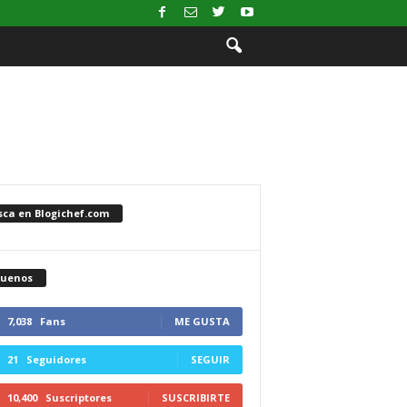
sca en Blogichef.com
guenos
7,038
Fans
ME GUSTA
21
Seguidores
SEGUIR
10,400
Suscriptores
SUSCRIBIRTE