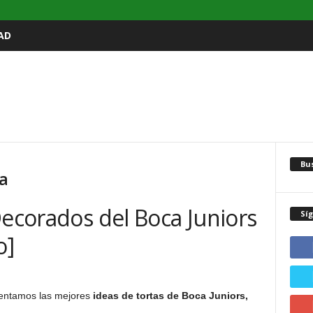
AD
Bu
ca
Decorados del Boca Juniors
Sí
o]
sentamos las mejores
ideas de tortas de Boca Juniors,