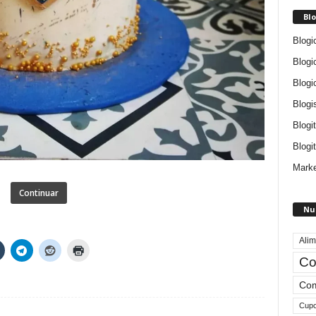
Blo
Blogi
Blogi
Blogi
Blogi
Blogi
Blogit
Marke
Continuar
Nu
Alim
Co
Com
Cup