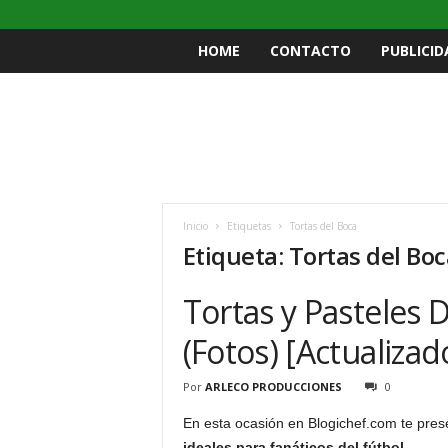
HOME
CONTACTO
PUBLICID
Inicio
Etiquetas
Tortas del Boca
Etiqueta: Tortas del Bo
Tortas y Pasteles 
(Fotos) [Actualizad
Por
ARLECO PRODUCCIONES
0
En esta ocasión en Blogichef.com te pre
ideales para fanáticos del fútbol.