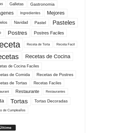
Gastronomia
as
Galletas
Mejores
agenes
Ingredientes
Pasteles
elos
Navidad
Pastel
Postres
Postres Faciles
o
eceta
Receta de Torta
Receta Facil
ecetas
Recetas de Cocina
etas de Cocina Faciles
etas de Comida
Recetas de Postres
etas de Tortas
Recetas Faciles
Restaurante
aurant
Restaurantes
Tortas
ta
Tortas Decoradas
as de Cumpleaños
 Último