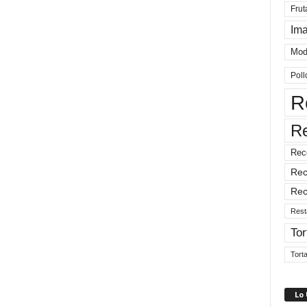
Frut
Im
Mod
Poll
R
R
Rec
Rec
Rec
Rest
Tor
Tort
Lo