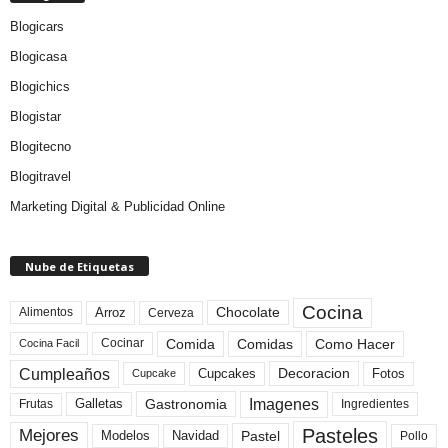
Blogicars
Blogicasa
Blogichics
Blogistar
Blogitecno
Blogitravel
Marketing Digital & Publicidad Online
Nube de Etiquetas
Cocina
Arroz
Alimentos
Chocolate
Cerveza
Comida
Comidas
Como Hacer
Cocinar
Cocina Facil
Cumpleaños
Cupcakes
Fotos
Decoracion
Cupcake
Imagenes
Gastronomia
Frutas
Galletas
Ingredientes
Pasteles
Mejores
Modelos
Navidad
Pastel
Pollo