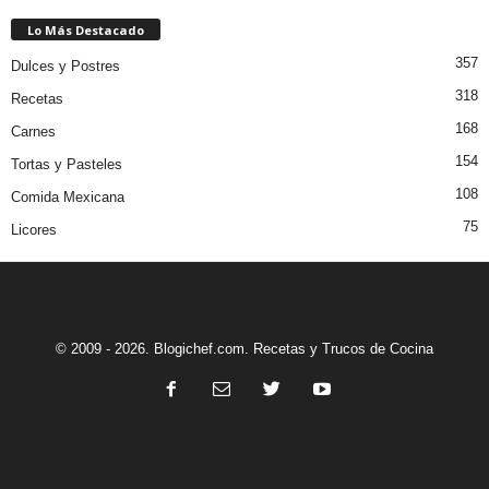
Lo Más Destacado
357
Dulces y Postres
318
Recetas
168
Carnes
154
Tortas y Pasteles
108
Comida Mexicana
75
Licores
© 2009 - 2026. Blogichef.com. Recetas y Trucos de Cocina