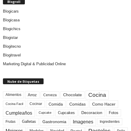
Blogroll
Blogicars
Blogicasa
Blogichics
Blogistar
Blogitecno
Blogitravel
Marketing Digital & Publicidad Online
Nube de Etiquetas
Cocina
Arroz
Alimentos
Chocolate
Cerveza
Comida
Comidas
Como Hacer
Cocinar
Cocina Facil
Cumpleaños
Cupcakes
Fotos
Decoracion
Cupcake
Imagenes
Gastronomia
Frutas
Galletas
Ingredientes
Pasteles
Mejores
Modelos
Navidad