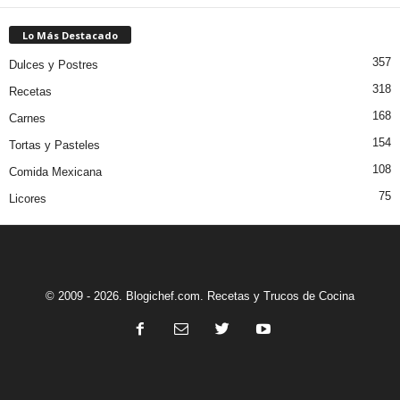
Lo Más Destacado
357
Dulces y Postres
318
Recetas
168
Carnes
154
Tortas y Pasteles
108
Comida Mexicana
75
Licores
© 2009 - 2026. Blogichef.com. Recetas y Trucos de Cocina