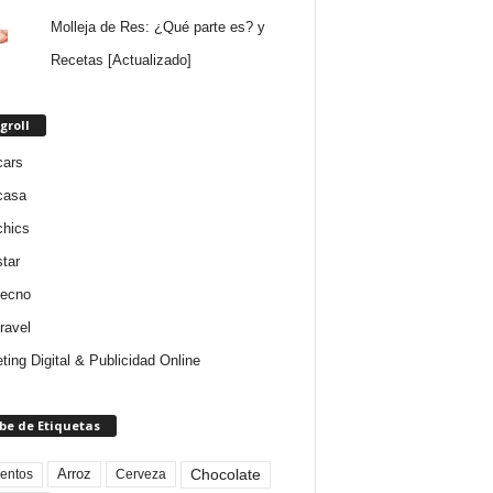
Molleja de Res: ¿Qué parte es? y
Recetas [Actualizado]
groll
cars
casa
chics
star
tecno
ravel
ting Digital & Publicidad Online
be de Etiquetas
Arroz
entos
Chocolate
Cerveza