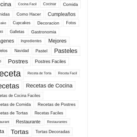
cina
Comida
Cocinar
Cocina Facil
Cumpleaños
idas
Como Hacer
Cupcakes
Fotos
Decoracion
cake
Gastronomia
as
Galletas
Mejores
agenes
Ingredientes
Pasteles
elos
Navidad
Pastel
Postres
Postres Faciles
o
eceta
Receta de Torta
Receta Facil
ecetas
Recetas de Cocina
etas de Cocina Faciles
etas de Comida
Recetas de Postres
etas de Tortas
Recetas Faciles
Restaurante
aurant
Restaurantes
Tortas
ta
Tortas Decoradas