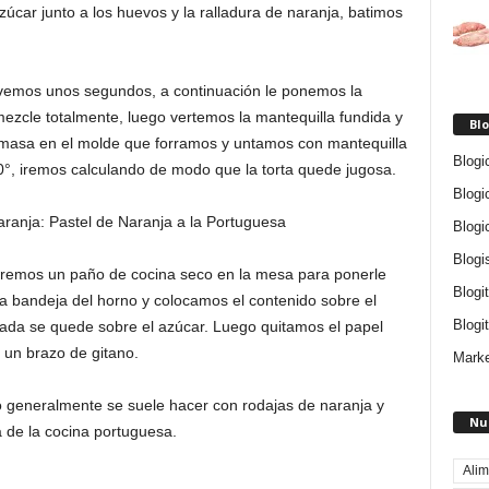
úcar junto a los huevos y la ralladura de naranja, batimos
vemos unos segundos, a continuación le ponemos la
zcle totalmente, luego vertemos la mantequilla fundida y
Blo
masa en el molde que forramos y untamos con mantequilla
Blogi
0°, iremos calculando de modo que la torta quede jugosa.
Blogi
Blogi
Blogi
remos un paño de cocina seco en la mesa para ponerle
Blogi
 bandeja del horno y colocamos el contenido sobre el
Blogit
ada se quede sobre el azúcar. Luego quitamos el papel
 un brazo de gitano.
Marke
ro generalmente se suele hacer con rodajas de naranja y
Nu
ia de la cocina portuguesa.
Alim