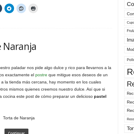
Co
Com
Cup
Frut
Im
e Naranja
Mod
Poll
ro paladar nos pide algo dulce y rico para llevarnos a la
R
os exactamente el
postre
que mitigue esos deseos de un
ir a la tienda más cercana, hay momento en los cuales
R
tros mismos quienes creemos nuestro dulce. Así que si
Rec
la cocina este post de cómo preparar un delicioso
pastel
Rec
Rec
Rest
Tor
Continuar