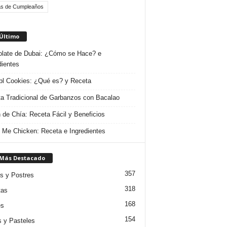
as de Cumpleaños
 Último
late de Dubai: ¿Cómo se Hace? e
dientes
l Cookies: ¿Qué es? y Receta
a Tradicional de Garbanzos con Bacalao
 de Chía: Receta Fácil y Beneficios
 Me Chicken: Receta e Ingredientes
 Más Destacado
357
s y Postres
318
tas
168
es
154
s y Pasteles