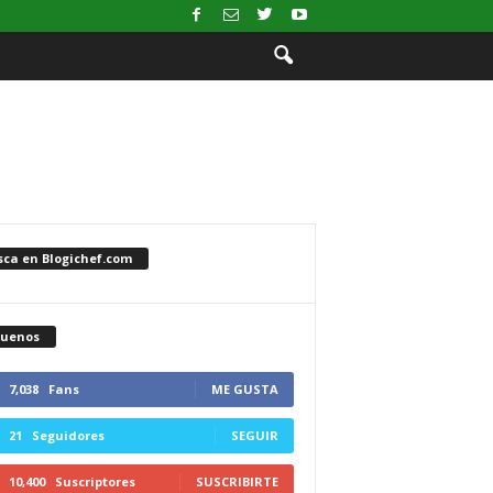
sca en Blogichef.com
guenos
7,038
Fans
ME GUSTA
21
Seguidores
SEGUIR
10,400
Suscriptores
SUSCRIBIRTE