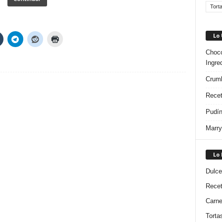
Tort
Lo
Choco
Ingre
Crumb
Recet
Pudín
Marry
Lo
Dulce
Rece
Carn
Torta