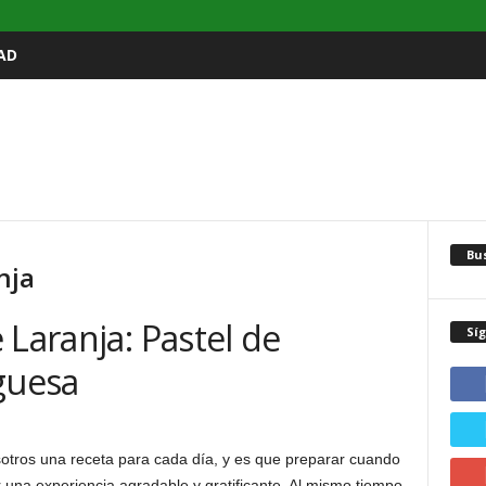
AD
Bu
nja
 Laranja: Pastel de
Sí
guesa
sotros una receta para cada día, y es que preparar cuando
r una experiencia agradable y gratificante. Al mismo tiempo