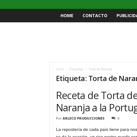
HOME
CONTACTO
PUBLICID
Inicio
Etiquetas
Torta de Naranja
Etiqueta: Torta de Nara
Receta de Torta de
Naranja a la Portu
Por
ARLECO PRODUCCIONES
0
La repostería de cada país tiene para no
se da la ocasión, un rico postre puede se